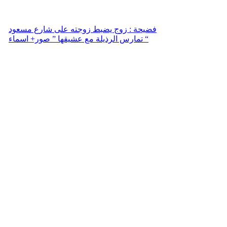
فضيحة : زوج يضبط زوجته على شارع مسعود
تمارس الرذيلة مع عشيقها ” صور+ اسماء “