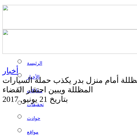
الرئيسة
أخبار
الأخبار
ظللة أمام منزل بدر يكذب حملة السيارات
المظللة ويبين احتقار القضاء
مقابلات
بتاريخ 21 يونيو, 2017
تحقيقات
حوادث
مواقع