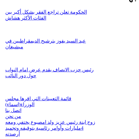
الحكومة تعلن تراجع الفقر بشكل أكبر بين
الفئات الأكثر هشاش
عبد السيد يفوز بترشيح الديمقراطيين في
ميشيغان
رئيس حزب الانصاف يقدم عرض امام النواب
حول دور النائب
قائمة التعيينات التي اقرها مجلس
الوزراء(اسماء)
اتصل بنا
من نحن
زوج ابنة رئيس عزيز ولد امصبوع يختفي ومعه
4مليارات وأوامر رئاسية بتوقيفه وتجميد
أرصدته