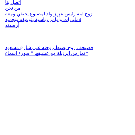
اتصل بنا
من نحن
زوج ابنة رئيس عزيز ولد امصبوع يختفي ومعه
4مليارات وأوامر رئاسية بتوقيفه وتجميد
أرصدته
فضيحة : زوج يضبط زوجته على شارع مسعود
تمارس الرذيلة مع عشيقها ” صور+ اسماء “