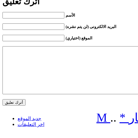
أترك تعليق
الأسم
البريد الالكترونى (لن يتم نشره)
الموقع (اختياري)
ر
*
..
M
جديد الموقع
اخر التعليقات