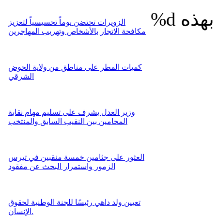
%d
الزويرات تحتضن يوماً تحسيسياً لتعزيز
مكافحة الاتجار بالأشخاص وتهريب المهاجرين
كميات المطر على مناطق من ولاية الحوض
الشرقي
وزير العدل يشرف على تسليم مهام نقابة
المحامين بين النقيب السابق والمنتخب
العثور على جثامين خمسة منقبين في تيرس
الزمور واستمرار البحث عن مفقود
تعيين ولد داهي رئيسًا للجنة الوطنية لحقوق
الإنسان.