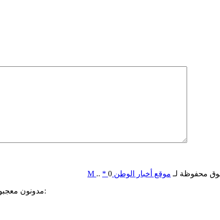
وق محفوظة لـ
موقع أخبار الوطن
0
*
..
M
مدونون معجبون بهذه: