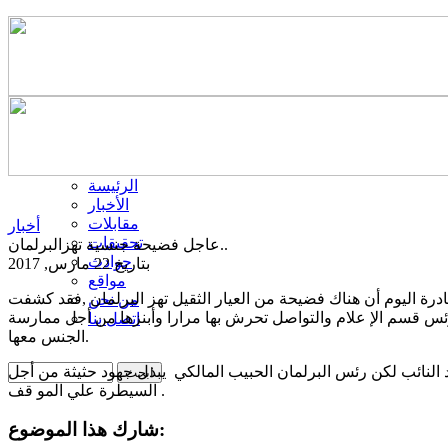
الرئيسة
الأخبار
مقابلات
أخبار
تحقيقات
عاجل فضيحة جنسية تهزالبرلمان..
حوادث
بتاريخ 22 مارس, 2017
مواقع
درة اليوم أن هناك فضيحة من العيار الثقيل تهز البرلمان ,فقد كشفت
من نحن
 قسم الإ علام والتواصل تحرش بها مرارا وأبنزها من أجل ممارسة
اتصل بنا
الجنس معها.
لنائب لكن رئس البرلمان الحبيب المالكي يبذل جهود حثيثة من أجل
السيطرة علي المو قف .
شارك هذا الموضوع: