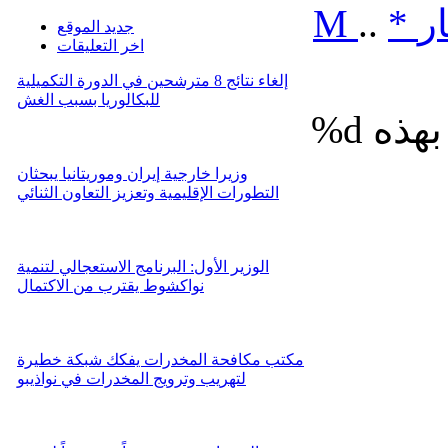
ر
*
..
M
جديد الموقع
اخر التعليقات
إلغاء نتائج 8 مترشحين في الدورة التكميلية
للبكالوريا بسبب الغش
%d
وزيرا خارجية إيران وموريتانيا يبحثان
التطورات الإقليمية وتعزيز التعاون الثنائي
الوزير الأول: البرنامج الاستعجالي لتنمية
نواكشوط يقترب من الاكتمال
مكتب مكافحة المخدرات يفكك شبكة خطيرة
لتهريب وترويج المخدرات في نواذيبو