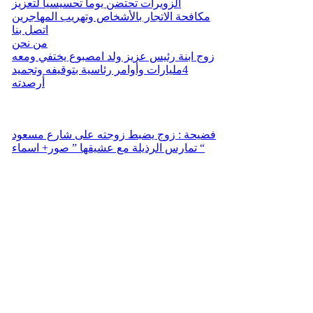
الزويرات تحتضن يوماً تحسيسياً لتعزيز
مكافحة الاتجار بالأشخاص وتهريب المهاجرين
اتصل بنا
من نحن
زوج ابنة رئيس عزيز ولد امصبوع يختفي ومعه
4مليارات وأوامر رئاسية بتوقيفه وتجميد
أرصدته
فضيحة : زوج يضبط زوجته على شارع مسعود
تمارس الرذيلة مع عشيقها ” صور+ اسماء “