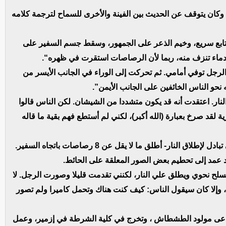
كان يتوقف عن الحديث بين الفينة والأخرى للسماح لترجمة كلامه
تابع سريع، وخيم الذعر على الجمهور، وسقط جسم السفير على
أر دماء تنزف منه، ربما لأن الرصاصات استقرت في ظهره
“.
لرجل توفي أمامي. ثم تحركت إلى الوراء في الجانب الأيسر من
و الناس الخائفين على الجانب الأيمن”.
نار. اعتقدت أنه قد يكون متشددا من الشيشان. لكن الناس قالوا
قد صرخ بعبارة (الله أكبر)، لكني لم أستطع فهم بقية ما قاله
وأضاف أن المسلح -تبين لاحقا أنه شرطي وقد قتل في تبادل لإطلاق النار- أطلق ما لا يقل عن 8 رصاصات باتجاه السفير.
عمد إلى تحطيم بعض الصور المعلقة على الحائط.
سلح نحوي ويطلق علي النار، لكنني تقدمت قليلا وصورت الرجل. لا
 وإلا كان سيقول الناس: كيف كنت هناك وتحمل كاميرا ولم تصور
، وتخرج في كلية الشرطة في إزمير، وعمل