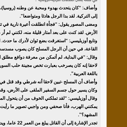
في قصة بشأن العلاقات التركية-الروسية”.
وأضاف: “كان يتحدث بهدوء ومحبة عن وطنه (روسيا)، و
إلى التركية. لقد بدا الرجل هادئا ومتواضعا”.
ومضى المصور يقول: “فجأة انطلقت أعيرة نارية في ت
الأرض. لقد كنت على بعد أمتار قليلة منه، لكنني لم 
وتابع أوزبليسي: “استغرقت بضع ثوان لأدرك ما حدث. ا
القاعة، في حين أن الرجل المسلح كان يصوب مسدسه نح
وقال: “في البداية، لم أتمكن من معرفة دوافع مطلق ال
لاحقا إنه كان يصرخب بعبارت تخص مجينة حلب السورية ل
باللغة العربية”.
وكان يسير حول جسم السفير الملقى على الأرض، وقد 
وقال أوزبليسي: “لقد تملكني الخوف من أن يتحول الم
يمكنني الهرب، فأنا صحفي ومن واجبي تصوير ما رأيت،
المشهد؟”.
تجدر الإشارة إلى أن القاتل يبلغ من العمر 22 عاما، ويدعى مولود الطشطاش