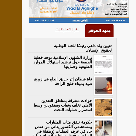
اخر التعليقات
جديد الموقع
تعيين ولد داهي رئيسًا للجنة الوطنية
لحقوق الإنسان.
وزارة الشؤون الإسلامية توحد خطبة
الجمعة حول ترشيد استهلاك الموارد
الطبيعية وحمايتها
فاة قبطان إثر حريق اندلع في زورق
صيد بميناء خليج الراحة
حوادث متفرقة بمناطق التعدين
الأهلي تخلف وفيات ومفقودين وسط
استمرار عمليات البحث
حكومة تنفق مئات المليارات
ومستشفى الكسور يعاني من نقص
حاد في غرف العمليات (وطفلة في
السادسة تنتظر ساعات لإجراء عملية