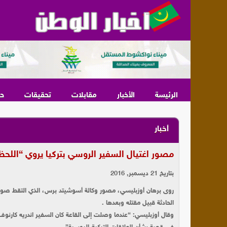
الرئيسة
الأخبار
مقابلات
تحقيقات
ح
أخبار
مصور اغتيال السفير الروسي بتركيا يروي “اللحظ
بتاريخ 21 ديسمبر, 2016
روى برهان أوزبليسي، مصور وكالة أسوشيتد برس، الذي التقط صور 
الحادثة قبيل مقتله وبعدها .
وقال أوزبليسي: “عندما وصلت إلى القاعة كان السفير اندريه كارنو