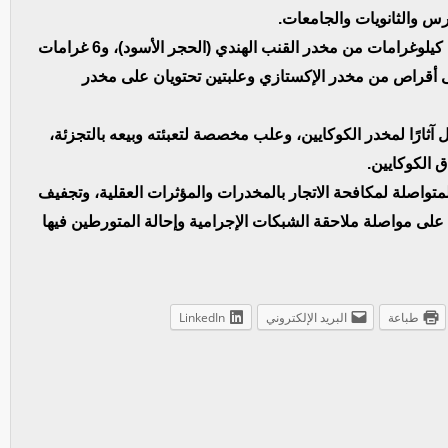
س والثانويات والجامعات.
وأضاف أن أفراد الشبكة كانوا بحوزتهم أكثر من خمسة كيلوغرامات من مخدر القنب الهندي (الحجر الأسود)، و6 غرامات
لى أقراص من مخدر الإكستازي وعلبتين تحتويان على مخدر
 آثارًا لمخدر الكوكايين، وعلب مخصصة لتعبئته وبيعه بالتجزئة،
 الكوكايين.
متواصلة لمكافحة الاتجار بالمخدرات والمؤثرات العقلية، وتجفيف
ا على مواصلة ملاحقة الشبكات الإجرامية وإحالة المتورطين فيها
طباعة
البريد الإلكتروني
LinkedIn