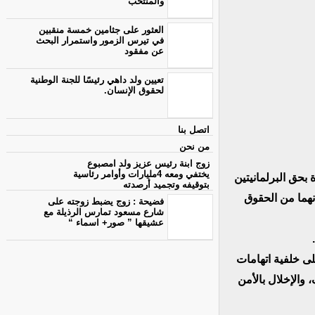
والمنتخب
العثور على جثامين خمسة منقبين
في تيرس الزمور واستمرار البحث
عن مفقود
تعيين ولد داهي رئيسًا للجنة الوطنية
لحقوق الإنسان.
اتصل بنا
من نحن
زوج ابنة رئيس عزيز ولد امصبوع
يختفي ومعه 4مليارات وأوامر رئاسية
بحق البرلمانيتين
بتوقيفه وتجميد أرصدته
نهما من الحقوق
فضيحة : زوج يضبط زوجته على
شارع مسعود تمارس الرذيلة مع
عشيقها ” صور+ اسماء “
لى خلفية اتهامات
الإخلال بالأمن