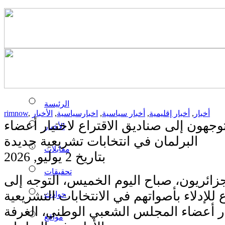
الرئيسة
أخبار
,
أخبار إقليمية
,
أخبار سياسية
,
اخبارسياسية
,
الأخبار
,
rimnow
توجهون إلى صناديق الاقتراع لاختيار أعضاء
الأخبار
البرلمان في انتخابات تشريعية جديدة
مقابلات
بتاريخ 2 يوليو, 2026
تحقيقات
لجزائريون، صباح اليوم الخميس، التوجه إلى
ع للإدلاء بأصواتهم في الانتخابات التشريعية
حوادث
ار أعضاء المجلس الشعبي الوطني، الغرفة
مواقع