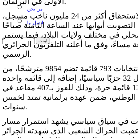
الأولى في البرلمان.
من نحن
ويشارك في هذا الاستحقاق أكثر من 24 مليون ناخب مسجل،
اتصل بنا
صويت أبوابها عند الساعة الثامنة صباحًا
محلي في مختلف ولايات البلاد، فيما يستمر
ة مساءً، وفق ما أعلنه التلفزيون الجزائري
الرسمي.
ويتنافس في الانتخابات 793 قائمة تضم 9854 مترشحًا، من
بينها 613 قائمة تمثل 32 حزبًا سياسيًا، إضافة إلى قائمة واحدة
لتحالف سياسي و125 قائمة حرة، وذلك للفوز بـ407 مقاعد في
لوطني، ضمن عهدة برلمانية تمتد لخمس
سنوات.
ابات في سياق سياسي يشهد استمرار مسار
عقبت الحراك الشعبي الذي شهدته الجزائر