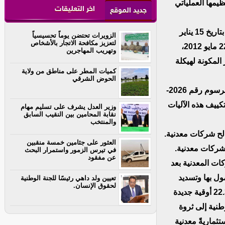
يمها العملياتي
اخر التعليقات
جديد الموقع
– مشروع مرسوم يعدل ويكمل بعض ترتيبات المرسوم رقم 2026-008 الصادر بتاريخ 15 يناير
الزويرات تحتضن يوماً تحسيسياً
لتعزيز مكافحة الاتجار بالأشخاص
2026، المعدل، الذي يلغي ويحل محل المرسوم رقم 2012-128 الصادر بتاريخ 22 مايو 2012،
وتهريب المهاجرين
 مايو 2014، المحدد للعناصر المكونة لهيكلة
كميات المطر على مناطق من ولاية
الحوض الشرقي
يهدف مشروع المرسوم الحالي إلى تعديل ترتيبات المواد 2 ،23، 24 و25 من المرسوم رقم 2026-
008، هذه الآليات
وزير العدل يشرف على تسليم مهام
نقابة المحامين بين النقيب السابق
والمنتخب
العثور على جثامين خمسة منقبين
في تيرس الزمور واستمرار البحث
عن مفقود
ه الرخص للمجموعتين 2 و5 لهذه الشركات المعدنية بعد
ول بها وتسديد
تعيين ولد داهي رئيسًا للجنة الوطنية
لحقوق الإنسان.
طنية إلى ثروة
ثماريةً معدنية