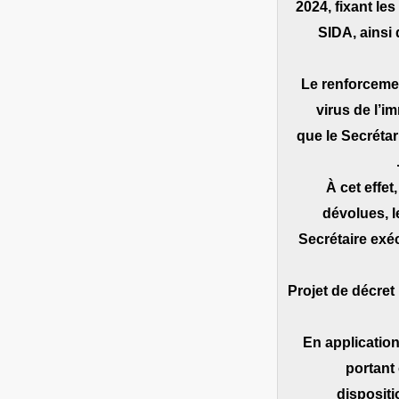
2024, fixant le
SIDA, ainsi 
Le renforceme
virus de l’
que le Secréta
À cet effet
dévolues, l
Secrétaire exécu
‐ Projet de décre
En application 
portant
dispositi