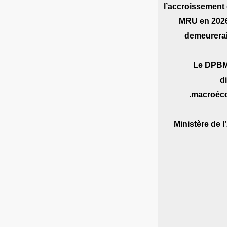
l’accroissement 
MRU en 2026
demeurerai
Le DPBMT
d
macroéco
Ministère de 