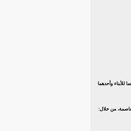
بسعة 250 سريرا لكل منهما بثانوية الامتياز رقم 1، أحدهما للأبناء وأحدهما
لعاصمة، من خلال