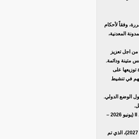
ة، وفقاً لأحكام
ادر بتاريخ 27 أبريل 2008 المتضمن المدونة المعدنية
 من اجل تعزيز
سس متينة ودائمة
 توزيعها على
يُسهم في تنشيط
حول الوضع الدولي
خل
وقدم وزير الشؤون الاقتصادية والتنمية بيانا يتعلق ببرنامج تنمية مدينة نواكشوط II (يونيو 2026 –
يهدف هذا البيان إلى عرض برنامج تنمية مدينة نواكشوط II (يونيو 2026 – أكتوبر 2027)، الذي تم