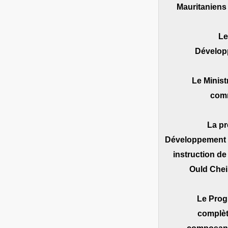
Mauritaniens 
Le
Développ
Le Minis
comm
La pr
Développement de
instruction d
Ould Chei
Le Prog
complèt