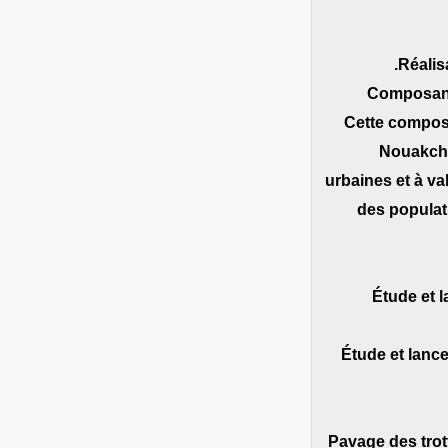
Composante
Cette composa
Nouakchot
urbaines et à va
des populati
• Étude e
• Étude et la
• Pavage des tro