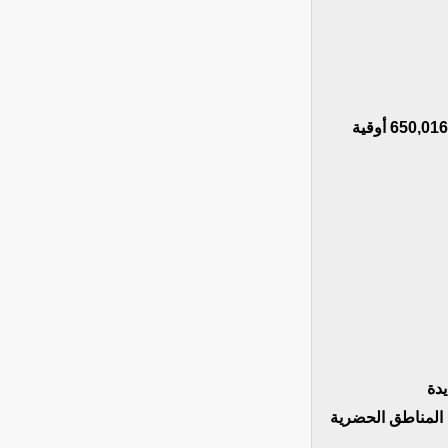
المكون 3: توفير مياه الشرب وتحسين الصرف الصحي – المبلغ التقديري: 650,016,000 أوقية
ي المناطق الحضرية