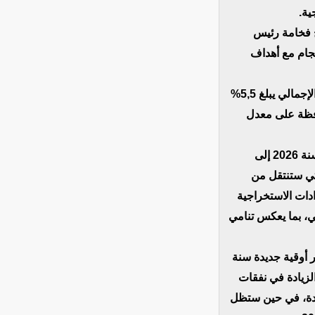
جية
ج فخامة رئيس
جام مع أهداف
وترتكز التوقعات الاقتصادية الكلية على تحقيق معدل نمو حقيقي للناتج المحلي الإجمالي يبلغ 5,5%
نة 2028، و3,6% سنة 2029، مع المحافظة على معدل
ومن المتوقع أن يرتفع إجمالي الإيرادات والمنح من 139,42 مليار أوقية جديدة سنة 2026 إلى
179,29  التي ستنتقل من
93,72 الإيرادات الاستخراجية
39,99 لتنازلي، بما يعكس تنامي
 سيرتفع إجمالي النفقات وصافي الإقراض من 140,18 مليار أوقية جديدة سنة
2026 ساسًا إلى الزيادة في نفقات
ة جديدة إلى 83,55 مليار أوقية جديدة، في حين ستظل