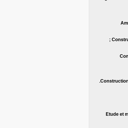
• A
Com
– Etude et