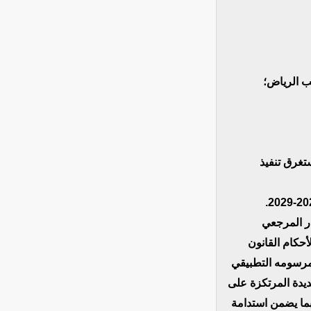
•  الرياض؛
ومن المقرر ان ينطلق برنامج تنمية نواكشوط II يستغرق تنفيذ
نوية على المدى المتوسط للفترة 2027-2029 الإطار المرجعي
أحكام القانون
ق بقوانين المالية رقم 2026-019 الصادر بتاريخ 1 يونيو 2026، ومرسومه التطبيقي
دة المالية الجديدة المرتكزة على
 بما يضمن استدامة