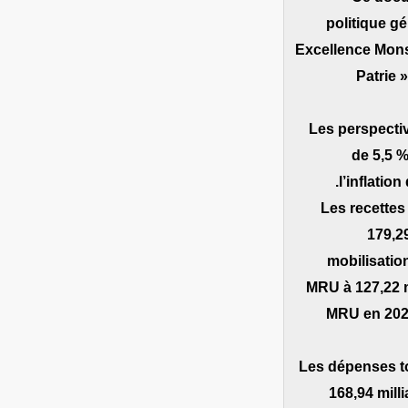
politique g
Excellence Mons
Patrie 
Les perspecti
de 5,5 %
l’inflatio
Les recettes
179,2
mobilisation
MRU à 127,22 mi
MRU en 2029
Les dépenses to
168,94 mill