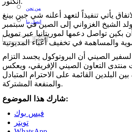
انكنور.
من نحن
تفاق يأتي تنفيذاً لتعهد أعلنه شي جين بينغ
اتصل بنا
لد الشيخ الغزواني إلى الصين في سبتمبر
داً أن بكين تواصل دعمها لموريتانيا عبر تمويل
السفير الصيني أن البروتوكول يجسد التزام
ت منتدى التعاون الصيني الإفريقي، ويعكس
بين البلدين القائمة على الاحترام المتبادل
والمنفعة المشتركة.
شارك هذا الموضوع:
فيس بوك
تويتر
WhatsApp