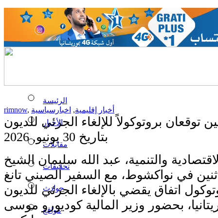
الرئيسة
أخبار إقليمية
,
اخبارسياسية
,
rimnow
ين توقعان بروتوكولاً للإلغاء الجزئي للديون
الأخبار
بتاريخ 30 يونيو, 2026
مقابلات
اقتصادية والتنمية، عبد الله سليمان الشيخ
تحقيقات
لاثنين في نواكشوط، مع السفير الصيني تانغ
توكول اتفاق يقضي بالإلغاء الجزئي للديون
حوادث
يتانيا، بحضور وزير المالية كوديورو موسى
مواقع