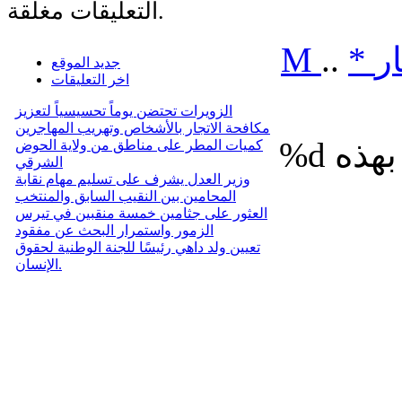
التعليقات مغلقة.
ر
*
..
M
جديد الموقع
اخر التعليقات
الزويرات تحتضن يوماً تحسيسياً لتعزيز
مكافحة الاتجار بالأشخاص وتهريب المهاجرين
%d
كميات المطر على مناطق من ولاية الحوض
الشرقي
وزير العدل يشرف على تسليم مهام نقابة
المحامين بين النقيب السابق والمنتخب
العثور على جثامين خمسة منقبين في تيرس
الزمور واستمرار البحث عن مفقود
تعيين ولد داهي رئيسًا للجنة الوطنية لحقوق
الإنسان.