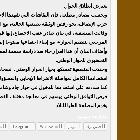
تعترض انطلاق الحوار.
وبحسب مصادر مطلعة، فإن النقاشات التي شهدها الاجتم
حزب الإنصاف، نحو رفض الوثيقة بصيغتها الحالية، مع
وقالت المنسقية، في بيان صادر عقب الاجتماع، إنها ق
المرجعي لتنظيم الحوار»، مع إبقاء اجتماعها مفتوحا إل
وأضاف البيان أن هذا القرار جاء بعد دراسة معمقة لمض
التحضيري للحوار الوطني.
وجددت المنسقية تمسكها بخيار الحوار الوطني، انسجاما
استعدادها الكامل لمواصلة الانخراط الإيجابي والمسؤو
كما شددت على استعدادها للدخول في حوار جاد وشامل
فرص التوافق الوطني ويسهم في معالجة مختلف القضايا
يخدم المصلحة العليا للبلاد .
شارك هذا الموضوع:
فيس بوك
تويتر
WhatsApp
Telegram
ط