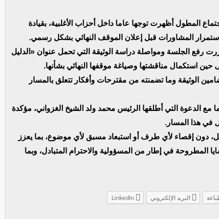
اع المطول أظهرت توجها عاما داخل أحزاب الأغلبية، بقيادة
 استمرار المشاورات قبل إعلان الموقف النهائي بشكل رسمي.
ررت رفع الجلسة ومواصلة دراسة الوثيقة التي تحمل عنوان «الدليل
ى حين استكمال مناقشتها وصياغة موقفها النهائي بشأنها.
امين الوثيقة وما تضمنته من مقترحات وأفكار تتعلق بالمسار
 مع الدعوة التي أطلقها الرئيس محمد ولد الشيخ الغزواني، مؤكدة
ل في هذا المسار.
، دون إقصاء لأي طرف أو استبعاد مسبق لأي موضوع، بما يعزز
 المطروحة في إطار من المسؤولية والاحترام المتبادل، وبما
باعة
البريد الإلكتروني
LinkedIn