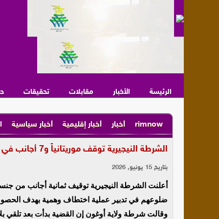
الرئيسة
الأخبار
مقابلات
تحقيقات
ح
rimnow
أخبار
أخبار إقليمية
أخبار سياسية
ا
الشرطة النيجيرية توقف موريتانياً و7 أجانب في قضية “اختطاف مفبرك” لابتزاز أسرته
بتاريخ 15 يونيو, 2026
أعلنت الشرطة النيجيرية توقيف ثمانية أجانب من جنسي
ضلوعهم في تدبير عملية اختطاف وهمية بهدف الحصول 
وقالت شرطة ولاية أوغون إن القضية بدأت بعد تلقي بلا