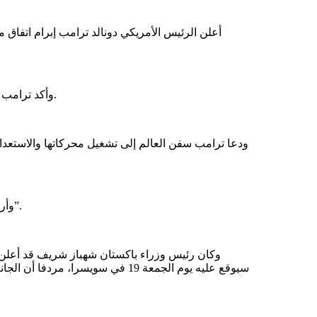
أعلن الرئيس الأمريكي دونالد ترامب إبرام اتفاق 
وأكد ترامب أن الاتفاق مع جمهورية إيران الإسلامية اكتمل الآن بنجاح، مهنئا الجميع.
ودعا ترامب سفن العالم إلى تشغيل محركاتها والاستعد
وأردف ترامب قائلا: “يا سفن العالم، شغّلوا محركاتكم. دعوا النفط يتدفق”.
وكان رئيس وزراء باكستان شهباز شريف قد أعلن مس
سيوقع عليه يوم الجمعة 19 في سويسرا