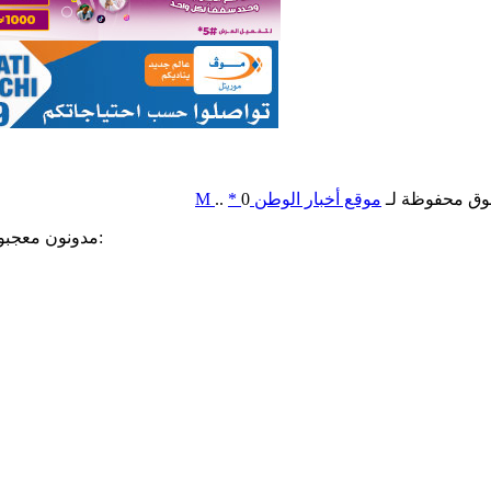
وق محفوظة لـ
موقع أخبار الوطن
0
*
..
M
مدونون معجبون بهذه: