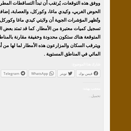
ووفق هذه التوقعات، يُرتقب أن تبدأ التساقطات المطري
الحوض الغربي، وكيدي ماغا، وكوركل، والعصابة، إضا
وتُظهر المؤشرات الجوية أن ولايتي كيدي ماغا وكوركل 
تسجيل كميات معتبرة من الأمطار. كما قد تمتد بعض ا
المتوقعة هناك ستكون محدودة وخفيفة مقارنة بالمناط
ويترقب السكان والمزارعون هذه الأمطار لما لها من 
المائي في المناطق المستوية .
شارك هذا الموضوع:
فيس بوك
تويتر
WhatsApp
Telegram
معجب بهذه:
تحميل...