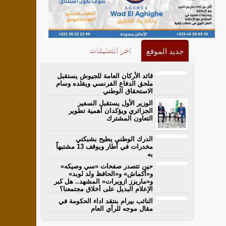
اخر التعليقات
جديد الموقع
قائد الأركان العامة للجيوش يستقبل
ملحق الدفاع الفرنسي ويقلده وسام
الاستحقاق الوطني
الوزير الأول يستقبل السفير
الجزائري ويؤكدان أهمية تطوير
التعاون المشترك
الدرك الوطني يطيح بشبكتي
مخدرات في أطار ويوقف 13 مشتبهاً
به
حين تتصدر صفحات «سي وصيكه»
و«أكماش» و«الحافظ ولد لوبد»
و«ماريزز ازويرات» المشهد.. هل كبر
الإعلام البديل على أخلاق مجتمعنا؟
النائب بيرام بنتقد اداء الحكومة في
مقال موجه للرأي العام