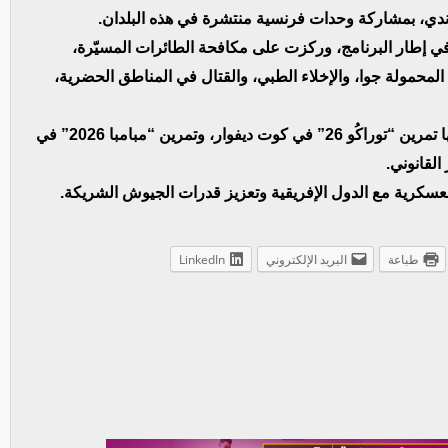
وروندي، بمشاركة وحدات فرنسية منتشرة في هذه البلدان.
دانيا نظمت في إطار البرنامج، وركزت على مكافحة الطائرات المسيّرة،
المحمولة جوا، والإخلاء الطبي، والقتال في المناطق الحضرية،
وأشار الجيش الفرنسي إلى تنفيذ تمارين بارزة، من بينها تمرين “توراكُو 26” في كوت ديفوار، وتمرين “مبامبا 2026” في
القانوني.
عسكرية مع الدول الإفريقية وتعزيز قدرات الجيوش الشريكة.
طباعة
البريد الإلكتروني
LinkedIn