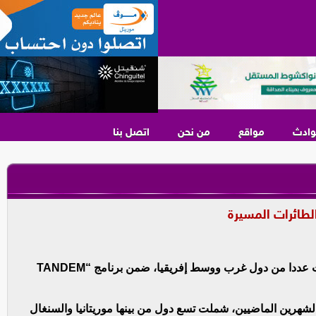
وادث
مواقع
من نحن
اتصل بنا
طائرات المسيرة
شاركت موريتانيا في تدريبات عسكرية مشتركة شملت عددا من دول غرب ووسط إفريقيا، ضمن برنامج “TANDEM
لشهرين الماضيين، شملت تسع دول من بينها موريتانيا والسنغال