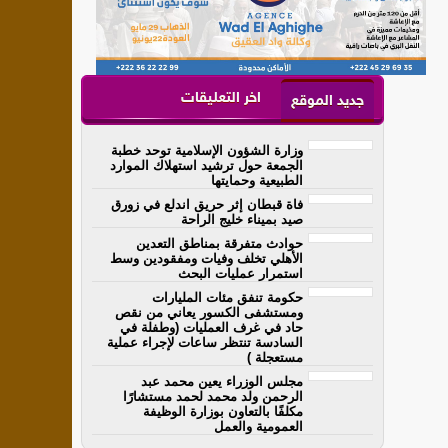
اخر التعليقات
جديد الموقع
وزارة الشؤون الإسلامية توحد خطبة
الجمعة حول ترشيد استهلاك الموارد
الطبيعية وحمايتها
فاة قبطان إثر حريق اندلع في زورق
صيد بميناء خليج الراحة
حوادث متفرقة بمناطق التعدين
الأهلي تخلف وفيات ومفقودين وسط
استمرار عمليات البحث
حكومة تنفق مئات المليارات
ومستشفى الكسور يعاني من نقص
حاد في غرف العمليات (وطفلة في
السادسة تنتظر ساعات لإجراء عملية
مستعجلة )
مجلس الوزراء يعين محمد عبد
الرحمن ولد محمد لحمد مستشارًا
مكلفًا بالتعاون بوزارة الوظيفة
العمومية والعمل