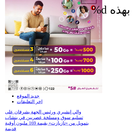
%d
جديد الموقع
اخر التعليقات
والي إنشيري ورئيس الجهة يشرفان على
تسليم سوق ومسلخة عصريين في بنشاب
بتمويل من «تازيازت» بقيمة 169 مليون أوقية
قديمة