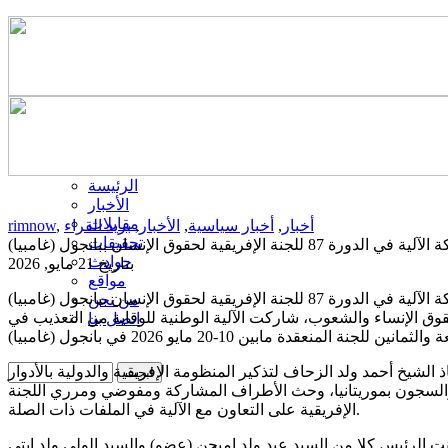
الرئيسة
الأخبار
مقابلات
أخبار
,
أخبار سياسية
,
الأخبار
,
بريد القراء
,
rimnow
تحقيقات
لدورة 87 للجنة الإفريقية لحقوق الإنسان ببانجول (غامبيا)
حوادث
بتاريخ 21 مايو, 2026
مواقع
لدورة 87 للجنة الإفريقية لحقوق الإنسان ببانجول (غامبيا)
من نحن
حقوق الإنساء والشعوب، شاركت الآلية الوطنية للوقاية من التعذيب في
اتصل بنا
الشيخ أحمد ولد الزحاف لتذكير المنظومة الإفريقية والدولية بالأدوار
از والسجون بموريتانيا، وحث الأطراف المشاركة ومفوضي ومرري اللجنة
الإفريقية على التعاون مع الآلية في الملفات ذات الصلة.
ت الرئيس كلا من السيد عبد ولد اميجن (عضو) والسيد الولي ولد ابتي