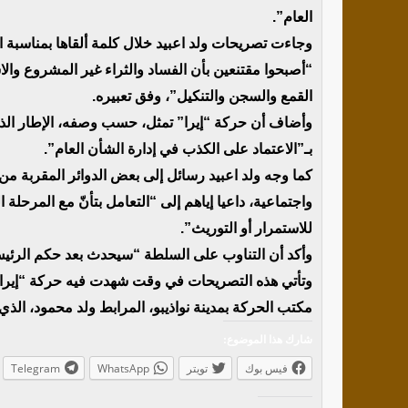
العام”.
وجاءت تصريحات ولد اعبيد خلال كلمة ألقاها بمناسبة 
“أصبحوا مقتنعين بأن الفساد والثراء غير المشروع وال
القمع والسجن والتنكيل”، وفق تعبيره.
وأضاف أن حركة “إيرا” تمثل، حسب وصفه، الإطار الذي ي
بـ”الاعتماد على الكذب في إدارة الشأن العام”.
كما وجه ولد اعبيد رسائل إلى بعض الدوائر المقربة 
واجتماعية، داعيا إياهم إلى “التعامل بتأنّ مع المرحلة ال
للاستمرار أو التوريث”.
وأكد أن التناوب على السلطة “سيحدث بعد حكم الرئيس
وتأتي هذه التصريحات في وقت شهدت فيه حركة “إيرا” خ
مكتب الحركة بمدينة نواذيبو، المرابط ولد محمود، الذي
شارك هذا الموضوع:
فيس بوك
تويتر
WhatsApp
Telegram