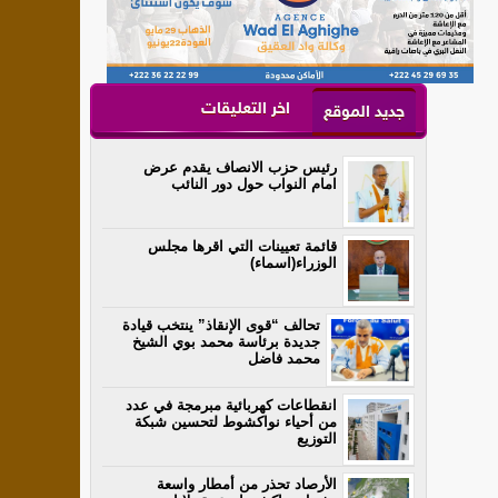
اخر التعليقات
جديد الموقع
رئيس حزب الانصاف يقدم عرض
امام النواب حول دور النائب
قائمة تعيينات التي اقرها مجلس
الوزراء(اسماء)
تحالف “قوى الإنقاذ” ينتخب قيادة
جديدة برئاسة محمد بوي الشيخ
محمد فاضل
انقطاعات كهربائية مبرمجة في عدد
من أحياء نواكشوط لتحسين شبكة
التوزيع
الأرصاد تحذر من أمطار واسعة