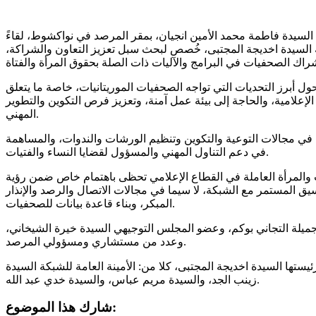
السيدة فاطمة محمد الأمين انجيان، بمقر المرصد في نواكشوط، لقاءً
 السيدة اخديجة المجتبى، خُصص لبحث سبل تعزيز التعاون والشراكة،
 أبرز التحديات التي تواجه الصحفيات الموريتانيات، خاصة ما يتعلق
لامية، والحاجة إلى بيئة عمل آمنة، وتعزيز فرص التكوين والتطوير
المهني.
في مجالات التوعية والتكوين وتنظيم الورشات والندوات، والمساهمة
في دعم التناول المهني والمسؤول لقضايا النساء والفتيات.
 والمرأة العاملة في القطاع الإعلامي تحظى باهتمام خاص ضمن رؤية
ق المستمر مع الشبكة، لا سيما في مجالات الاتصال والرصد والإنذار
المبكر، وبناء قاعدة بيانات للصحفيات.
جميلة التجاني بوكم، وعضو المجلس التوجيهي السيدة خيرة الشيخاني،
وعدد من مستشاري ومسؤولي المرصد.
ستها السيدة اخديجة المجتبى، كلا من: الأمينة العامة للشبكة السيدة
زينب الجد، والسيدة مريم عباس، والسيدة خدي عبد الله.
شارك هذا الموضوع: