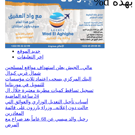
%d
جديد الموقع
اخر التعليقات
مالي.. الجيش يعلن استهداف مواقع لمسلحين
شمال غربي كيدال
البنك المركزي يسحب اعتماد ثلاث مؤسسات
للتمويل في موريتانيا
تسجيل تساقط كميات مطرية معتبرة خلال ال
24 ساعة الماضية
أسباب تأجيل التعديل الوزاري والعوائق التي
حالت دون إعلانه.. وزراء بارزون على قائمة
المغادرين
رحيل والد ميسي عن 68 عاماً بعد صراع مع
المرض