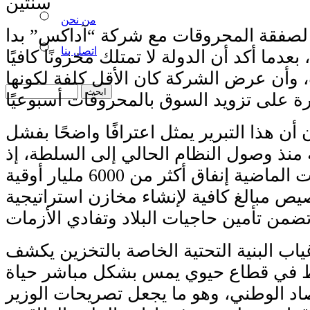
سنتين
من نحن
ة لصفقة المحروقات مع شركة “آداكس” بدا
اتصل بنا
 بعدما أكد أن الدولة لا تمتلك مخزونًا كافيًا
وأن عرض الشركة كان الأقل كلفة لكونها
أن هذا التبرير يمثل اعترافًا واضحًا بفشل
 منذ وصول النظام الحالي إلى السلطة، إذ
تم خلال السنوات الماضية إنفاق أكثر من 6000 مليار أوقية
ص مبالغ كافية لإنشاء مخازن استراتيجية
ياب البنية التحتية الخاصة بالتخزين يكشف
في قطاع حيوي يمس بشكل مباشر حياة
صاد الوطني، وهو ما يجعل تصريحات الوزير