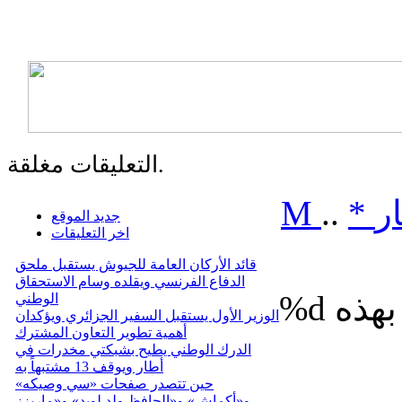
التعليقات مغلقة.
ر
*
..
M
جديد الموقع
اخر التعليقات
قائد الأركان العامة للجيوش يستقبل ملحق
الدفاع الفرنسي ويقلده وسام الاستحقاق
%d
الوطني
الوزير الأول يستقبل السفير الجزائري ويؤكدان
أهمية تطوير التعاون المشترك
الدرك الوطني يطيح بشبكتي مخدرات في
أطار ويوقف 13 مشتبهاً به
حين تتصدر صفحات «سي وصيكه»
و«أكماش» و«الحافظ ولد لوبد» و«ماريزز