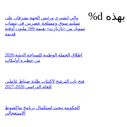
%d
والي إنشيري ورئيس الجهة يشرفان على
تسليم سوق ومسلخة عصريين في بنشاب
بتمويل من «تازيازت» بقيمة 169 مليون أوقية
قديمة
إطلاق الحملة الوطنية للسياحة البيئية 2026
من حظيرة آوليكات
فتح باب الترشح لاكتتاب طلبة ضباط عاملين
للعام الدراسي 2026-2027
الحكومة تبحث استكمال برنامج نواكشوط
الاستعجالي