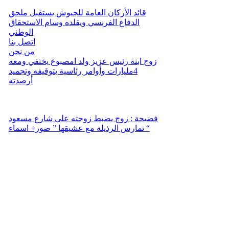
قائد الأركان العامة للجيوش يستقبل ملحق
الدفاع الفرنسي ويقلده وسام الاستحقاق
الوطني
اتصل بنا
من نحن
زوج ابنة رئيس عزيز ولد امصبوع يختفي ومعه
4مليارات وأوامر رئاسية بتوقيفه وتجميد
أرصدته
فضيحة : زوج يضبط زوجته على شارع مسعود
تمارس الرذيلة مع عشيقها ” صور+ اسماء “