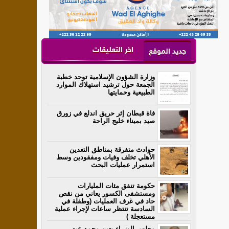
اخر التعليقات
جديد الموقع
وزارة الشؤون الإسلامية توحد خطبة
الجمعة حول ترشيد استهلاك الموارد
الطبيعية وحمايتها
فاة قبطان إثر حريق اندلع في زورق
صيد بميناء خليج الراحة
حوادث متفرقة بمناطق التعدين
الأهلي تخلف وفيات ومفقودين وسط
استمرار عمليات البحث
حكومة تنفق مئات المليارات
ومستشفى الكسور يعاني من نقص
حاد في غرف العمليات (وطفلة في
السادسة تنتظر ساعات لإجراء عملية
مستعجلة )
مجلس الوزراء يعين محمد عبد