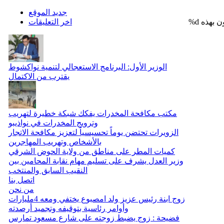
جديد الموقع
%d
اخر التعليقات
الوزير الأول: البرنامج الاستعجالي لتنمية نواكشوط
يقترب من الاكتمال
مكتب مكافحة المخدرات يفكك شبكة خطيرة لتهريب
وترويج المخدرات في نواذيبو
الزويرات تحتضن يوماً تحسيسياً لتعزيز مكافحة الاتجار
بالأشخاص وتهريب المهاجرين
كميات المطر على مناطق من ولاية الحوض الشرقي
وزير العدل يشرف على تسليم مهام نقابة المحامين بين
النقيب السابق والمنتخب
اتصل بنا
من نحن
زوج ابنة رئيس عزيز ولد امصبوع يختفي ومعه 4مليارات
وأوامر رئاسية بتوقيفه وتجميد أرصدته
فضيحة : زوج يضبط زوجته على شارع مسعود تمارس