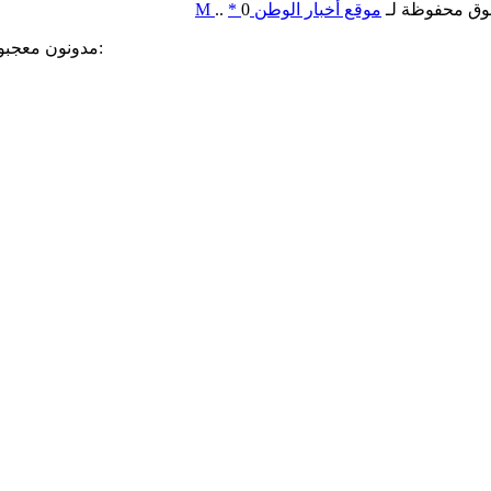
وق محفوظة لـ
موقع أخبار الوطن
0
*
..
M
مدونون معجبون بهذه: