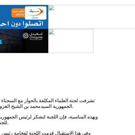
تشرفت
لجنة
العلماء
المكلفة
بالحوار
مع
السجناء
2026).
الجمهورية
السيد
محمد
بن
الشيخ
الغزو
وبهذه
المناسبة
،
فإن
اللجنة
لتشكر
لرئيس
الجمهورية
.
للجن
وفي
هذا
الاستقبال
قدمت
اللجنة
لفخامة
رئيس
ا