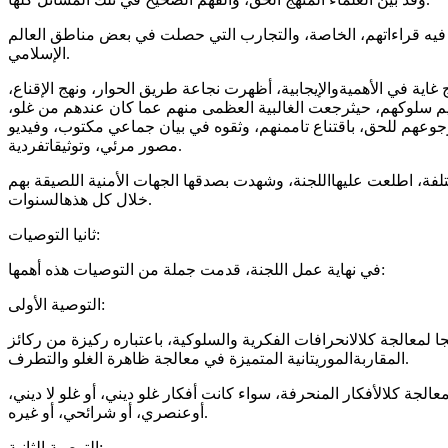
فيه
قراءاتهم
،
الخاصة
،
والتجارب
التي
حصلت
في
بعض
مناطق
العالم
.
الإسلامي
ج
غاية
في
الأهمية
والإيجابية
،
أظهرت
نجاعة
طريق
الحوار
،
ونهج
الإقناع
،
م
سلوكهم
،
حيث
رجعت
الغالبية
العظمى
منهم
عما
كان
عندهم
من
غلو
،
جوعهم
للحق
،
باقتناع
تام
منهم
،
وثقوه
في
بيان
جماعي
مكتوب
،
وفيديو
.
مصور
مرئي
،
وتوثيقات
فردية
لفة
،
اطلعت
عليها
اللجنة
،
وشهدت
بصدقها
الجهات
الأمنية
اللصيقة
بهم
.
خلال
كل
هذه
السنوات
:
ثانيا
التوصيات
:
في
نهاية
عمل
اللجنة
،
قدمت
جملة
من
التوصيات
هذه
أهمها
:
التوصية
الأولى
ا
لمعالجة
كل
الانحرافات
الفكرية
والسلوكية
،
باعتباره
ركيزة
من
ركائز
.
المقاربة
الموريتانية
المتميزة
في
معالجة
ظاهرة
الغلو
والتطرف
معالجة
كل
الأفكار
المنحرفة
،
سواء
كانت
أفكار
غلو
ديني
،
أو
غلو
لا
ديني
،
.
أو
عنصري
،
أو
شرائحي
،
أو
غيره
:
التوصية
الثانية