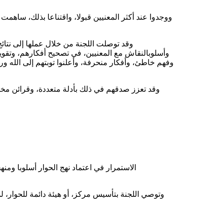
ووجدوا
عند
أكثر
المعنيين
قبولا
،
واقتناعا
بذلك
،
ساهمت
وقد
توصلت
اللجنة
من
خلال
عملها
إلى
نتائ
وأسلوب
النقاش
مع
المعنيين
،
في
تصحيح
أفكارهم
،
وتقوي
وفهم
خاطئ
،
وأفكار
منحرفة
،
وأعلنوا
توبتهم
إلى
الله
ور
وقد
تعزز
صدقهم
في
ذلك
بأدلة
متعددة
،
وقرائن
مخت
الاستمرار
في
اعتماد
نهج
الحوار
أسلوبا
ومنهج
وتوصي
اللجنة
بتأسيس
مركز
،
أو
هيئة
دائمة
للحوار
،
ل