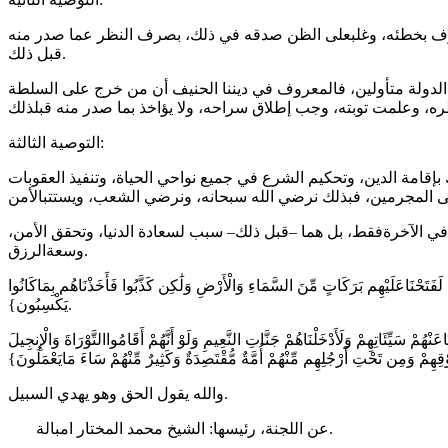
ف
بخطئه
،
وغلب
على
الظن
صدقه
في
ذلك
،
بصرف
النظر
عما
صدر
منه
.
قبل
ذلك
الدولة
متأولين
،
فالمعروف
في
ديننا
الحنيف
أن
من
خرج
على
السلطة
ه
،
وعلمت
توبته
،
وجب
إطلاق
سراحه
،
ولا
يؤاخذ
بما
صدر
منه
قبل
ذلك
:
التوصية
الثالثة
بإقامة
الدين
،
وتحكيم
الشرع
في
جميع
نواحي
الحياة
،
وتنفيذ
العقوبات
ى
المجرمين
،
فبذلك
نرضي
الله
سبحانه
،
ونرضي
الشعب
،
ويستتب
الأمن
في
الآخرة
فقط
،
بل
هما
–
قبل
ذلك
–
سبب
لسعادة
الدنيا
،
وتحقق
الأمن
،
.
وسعة
الرزق
ل
ف
ت
ح
ن
ا
ع
ل
ي
ه
م
ب
ر
ك
ات
ٍ
م
ن
َ
الس
م
اء
ِ
و
ال
ر
ض
ِ
و
ل
ك
ن
ك
ذ
ب
وا
ف
أ
خ
ذ
ن
اه
م
ب
م
ا
ك
ان
وا
}.
ي
ك
س
ب
ون
ا
ع
ن
ه
م
ْ
س
ي
ئ
ات
ه
م
ْ
و
ل
د
خ
ل
ن
اه
م
ْ
ج
ن
ات
ِ
الن
ع
يم
ِ
و
ل
و
ْ
أ
ن
ه
م
ْ
أ
ق
ام
وا
الت
و
ر
اة
َ
و
ال
نج
يل
ق
ه
م
ْ
و
م
ن
ت
ح
ت
ِ
أ
ر
ج
ل
ه
م
م
ن
ه
م
ْ
أ
م
ة
ٌ
م
ق
ت
ص
د
ة
ٌ
و
ك
ث
ير
ٌ
م
ن
ه
م
ْ
س
اء
َ
م
ا
ي
ع
م
ل
ون
.
والله
يقول
الحق
وهو
يهدي
السبيل
.
عن
اللجنة
،
رئيسها
:
الشيخ
محمد
المختار
امبالة