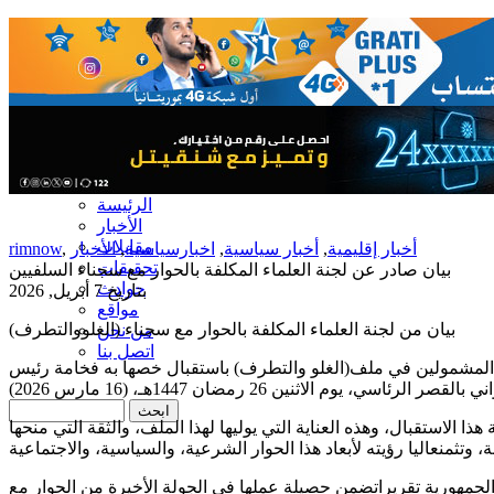
الرئيسة
الأخبار
مقابلات
أخبار إقليمية
,
أخبار سياسية
,
اخبارسياسية
,
الأخبار
,
rimnow
تحقيقات
بيان صادر عن لجنة العلماء المكلفة بالحوار مع سجناء السلفيين
حوادث
بتاريخ 7 أبريل, 2026
مواقع
بيان
من
لجنة
العلماء
المكلفة
بالحوار
مع
سجناء
(
الغلو
والتطرف
)
من نحن
اتصل بنا
المشمولين
في
ملف
(
الغلو
والتطرف
)
باستقبال
خصها
به
فخامة
رئيس
اني
بالقصر
الرئاسي
،
يوم
الاثنين
26
رمضان
1447
هـ
، (16
مارس
هذا
الاستقبال
،
وهذه
العناية
التي
يوليها
لهذا
الملف
،
والثقة
التي
منحها
ة
،
وتثمن
عاليا
رؤيته
لأبعاد
هذا
الحوار
الشرعية
،
والسياسية
،
والاجتماعية
لجمهورية
تقريرا
تضمن
حصيلة
عملها
في
الجولة
الأخيرة
من
الحوار
مع