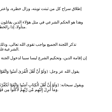
إطلاق
سراح
كل
من
ثبتت
توبته
،
وزال
خطره
،
واعتر
وهذا
هو
الحكم
الشرعي
في
مثل
هؤلاء
الذين
يقاتلون
.
متأولا
،
إذا
زال
خطر
تذكر
اللجنة
الجميع
بواجب
تقوى
الله
تعالى
،
وذلك
.
الشرعية
عل
إن
إقامة
الدين
،
وتحكيم
الشرع
ليسا
سببا
لدخول
الجنة
يقول
الله
عز
وجل
:
{
و
ل
و
ْ
أ
ن
َّ
أ
ه
ل
َ
ال
ق
ر
ى
ٰ
آم
ن
وا
و
ات
ق
و
ا
ويقول
سبحانه
: {
و
ل
و
ْ
أ
ن
َّ
أ
ه
ل
َ
ال
ك
ت
اب
ِ
آم
ن
وا
و
ات
ق
و
ا
ل
ك
ف
ر
ن
َ}.
و
م
ا
أ
نز
ل
َ
إ
ل
ي
ه
م
م
ن
ر
ب
ه
م
ْ
ل
ك
ل
وا
م
ن
ف
و