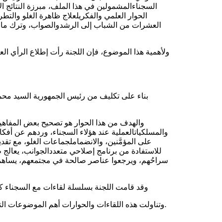
السجناء
المشمولين
في
هذا
الملف
،
مبرزة
النتائج
ال
الحوار
العلمي
والفكري
لعلاج
ظاهرة
الغلو
والتط
العشرات
من
الشباب
إلى
الرشد
والصواب
،
وترك
ما
ولأهمية
هذا
الموضوع
،
فإن
اللجنة
رأت
إطلاع
الرأي
الع
بناء
على
تكليف
من
رئيس
الجمهورية
السيد
محم
والهدف
من
هذا
الحوار
هو
تصحيح
بعض
المفاهي
والمسلكيات
العملية
عند
هؤلاء
السجناء
،
وردهم
عن
أفكا
على
المؤم
نين
،
والانضمام
لجماعات
الغلو
،
مع
تقدي
للاستفادة
من
برنامج
إصلاحي
متعدد
الجوانب
،
يعالج
ظ
سراح
هم
،
ويرجعوا
عناصر
صالحة
في
مجتمعهم
،
يساه
وقد
قامت
اللجنة
بسلسلة
لقاءات
مع
السجناء
ك
.
وتناولت
هذه
اللقاءات
والحوارات
أهم
الموضوعات
ال