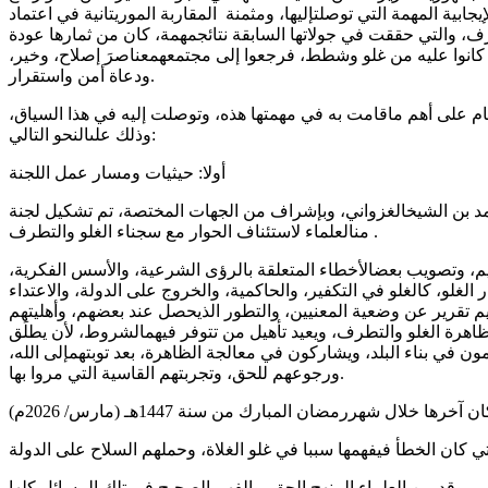
إيجابية
المهمة
التي
توصلت
إليها
،
ومثمنة
المقاربة
الموريتانية
في
اعتماد
رف
،
والتي
حققت
في
جولاتها
السابقة
نتائج
مهمة
،
كان
من
ثمارها
عودة
كانوا
عليه
من
غلو
وشطط
،
فرجعوا
إلى
مجتمعهم
عناصر
َ
إصلاح
،
وخير
،
.
ودعاة
أمن
واستقرار
ام
على
أهم
ما
قامت
به
في
مهمتها
هذه
،
وتوصلت
إليه
في
هذا
السياق
،
:
وذلك
على
النحو
التالي
أولا
:
حيثيات
ومسار
عمل
اللجنة
د
بن
الشيخ
الغزواني
،
وبإشراف
من
الجهات
المختصة
،
تم
تشكيل
لجنة
.
من
العلماء
لاستئناف
الحوار
مع
سجناء
الغلو
والتطرف
م
،
وتصويب
بعض
الأخطاء
المتعلقة
بالرؤى
الشرعية
،
والأسس
الفكرية
،
ر
الغلو
،
كالغلو
في
التكفير
،
والحاكمية
،
والخروج
على
الدولة
،
والاعتداء
م
تقرير
عن
وضعية
المعنيين
،
والتطور
الذي
حصل
عند
بعضهم
،
وأهليتهم
اهرة
الغلو
والتطرف
،
ويعيد
تأهيل
من
تتوفر
فيهم
الشروط
،
لأن
يطل
ق
مون
في
بناء
البلد
،
ويشاركون
في
معالجة
الظاهرة
،
بعد
توبتهم
إلى
الله
،
.
ورجوعهم
للحق
،
وتجربتهم
القاسية
التي
مروا
بها
ان
آخرها
خلال
شهر
رمضان
المبارك
من
سنة
1447
هـ
(
مارس
/ 2026
م
)
تي
كان
الخطأ
في
فهمها
سببا
في
غلو
الغلاة
،
وحملهم
السلاح
على
الدولة
.
وقد
بين
العلماء
المنهج
الحق
،
والفهم
الصحيح
في
تلك
المسائل
كلها