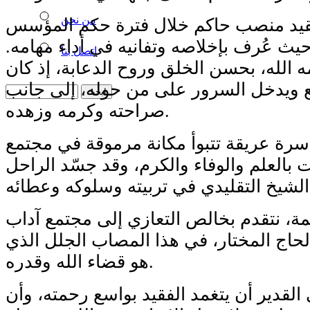
من نحن
قيد منصب حاكم خلال فترة حكم المؤسس
 حيث عُرف بإخلاصه وتفانيه في أداء مهامه.
اتصل بنا
 الله، بحسن الخلق وروح الدعابة، إذ كان
ع ويدخل السرور على من حوله، إلى جانب
صراحته وكرمه وزهده.
أسرة عريقة تتبوأ مكانة مرموقة في مجتمع
بالعلم والوفاء والكرم، وقد جسّد الراحل
يمة، نتقدم بخالص التعازي إلى مجتمع آداب
حاج المختار، في هذا المصاب الجلل الذي
هو قضاء الله وقدره.
 القدير أن يتغمد الفقيد بواسع رحمته، وأن