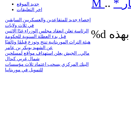
ر
*
..
M
جديد الموقع
اخر التعليقات
إحصاء جديد للمتقاعدين والعسكريين السابقين
في ثلاث ولايات
%d
الرئاسة تعلن انعقاد مجلس الوزراء غدًا الاثنين
قبل بدء العطلة السنوية للحكومة
هيئة التراث الموريتانية تنتج وتوزع فيلمًا وثائقيًا
عن الشهيد بوبكر بن عامر
مالي.. الجيش يعلن استهداف مواقع لمسلحين
شمال غربي كيدال
البنك المركزي يسحب اعتماد ثلاث مؤسسات
للتمويل في موريتانيا