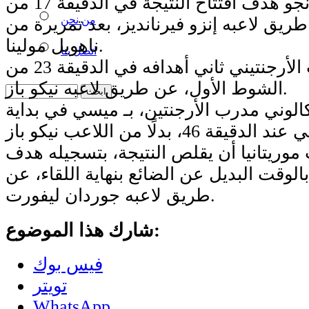
وسجل منتخب التانجو هدف افتتاح النتيجة في الدقيقة 17 من
من نحن
 طريق لاعبه إنزو فيرنانديز، بعد تمريرة من
ناهويل مولينا.
اتصل بنا
وأضاف المنتخب الأرجنتيني ثاني أهدافه في الدقيقة 23 من
الشوط الأول، عن طريق لاعبه نيكو باز.
الوني مدرب الأرجنتين، بـ ميسي في بداية
وريتانيا أن يقلص النتيجة، بتسجيله هدف
الوقت البديل عن الضائع بنهاية اللقاء، عن
طريق لاعبه جوردان ليفورت.
شارك هذا الموضوع:
فيس بوك
تويتر
WhatsApp