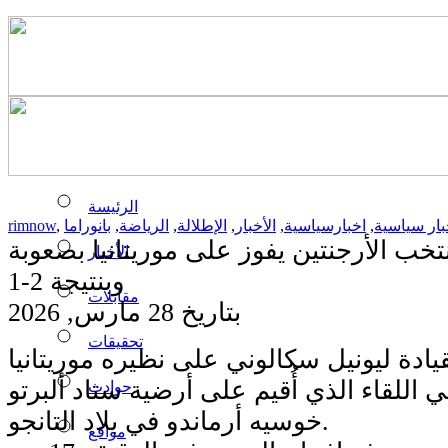
الرئيسة
بار سياسية
,
اخبارسياسية
,
الأخبار
,
الإطلالة
,
الرياضة
,
بانوراما
,
rimnow
خب الأرجنتين يفوز على موريتانيا بصعوبة
الأخبار
وبنتيجة 2-1
مقابلات
بتاريخ 28 مارس, 2026
تحقيقات
يادة ليونيل سكالوني على نظيره موريتانيا
جة 2-1، في اللقاء الذي أُقيم على أرضية ستاد ألبرتو
حوادث
خوسيه أرماندو في بلاد التانجو.
مواقع