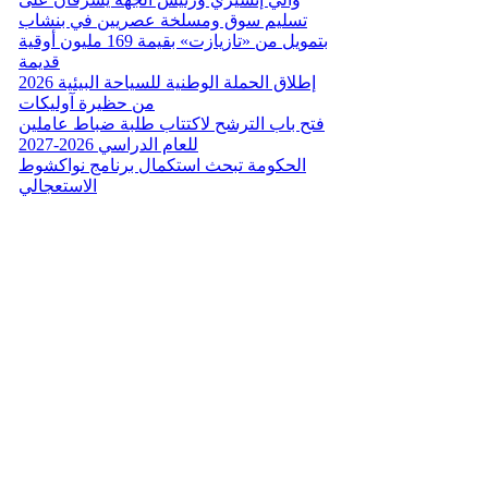
تسليم سوق ومسلخة عصريين في بنشاب
بتمويل من «تازيازت» بقيمة 169 مليون أوقية
قديمة
إطلاق الحملة الوطنية للسياحة البيئية 2026
من حظيرة آوليكات
فتح باب الترشح لاكتتاب طلبة ضباط عاملين
للعام الدراسي 2026-2027
الحكومة تبحث استكمال برنامج نواكشوط
الاستعجالي