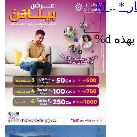
ر
*
..
M
%d