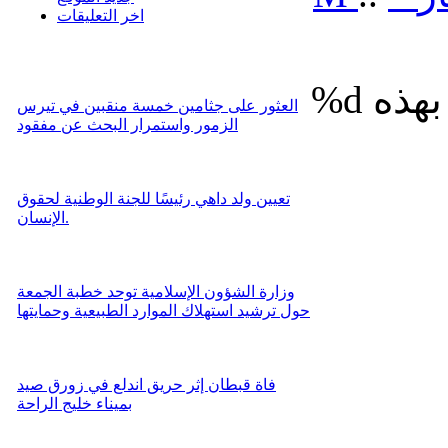
اخر التعليقات
%d
العثور على جثامين خمسة منقبين في تيرس
الزمور واستمرار البحث عن مفقود
تعيين ولد داهي رئيسًا للجنة الوطنية لحقوق
الإنسان.
وزارة الشؤون الإسلامية توحد خطبة الجمعة
حول ترشيد استهلاك الموارد الطبيعية وحمايتها
فاة قبطان إثر حريق اندلع في زورق صيد
بميناء خليج الراحة