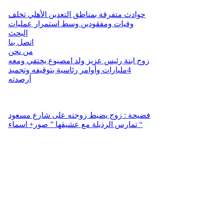
حوادث متفرقة بمناطق التعدين الأهلي تخلف
وفيات ومفقودين وسط استمرار عمليات
البحث
اتصل بنا
من نحن
زوج ابنة رئيس عزيز ولد امصبوع يختفي ومعه
4مليارات وأوامر رئاسية بتوقيفه وتجميد
أرصدته
فضيحة : زوج يضبط زوجته على شارع مسعود
تمارس الرذيلة مع عشيقها ” صور+ اسماء “