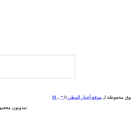
وق محفوظة لـ
موقع أخبار الوطن
0
*
..
M
مدونون معجبون بهذه: