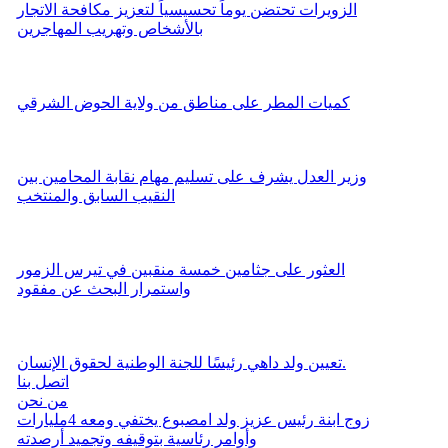
الزويرات تحتضن يوماً تحسيسياً لتعزيز مكافحة الاتجار
بالأشخاص وتهريب المهاجرين
كميات المطر على مناطق من ولاية الحوض الشرقي
وزير العدل يشرف على تسليم مهام نقابة المحامين بين
النقيب السابق والمنتخب
العثور على جثامين خمسة منقبين في تيرس الزمور
واستمرار البحث عن مفقود
تعيين ولد داهي رئيسًا للجنة الوطنية لحقوق الإنسان.
اتصل بنا
من نحن
زوج ابنة رئيس عزيز ولد امصبوع يختفي ومعه 4مليارات
وأوامر رئاسية بتوقيفه وتجميد أرصدته