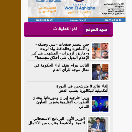
اخر التعليقات
جديد الموقع
حين تتصدر صفحات «سي وصيكه»
و«أكماش» و«الحافظ ولد لوبد»
و«ماريزز ازويرات» المشهد.. هل كبر
الإعلام البديل على أخلاق مجتمعنا؟
النائب بيرام بنتقد اداء الحكومة في
مقال موجه للرأي العام
إلغاء نتائج 8 مترشحين في الدورة
التكميلية للبكالوريا بسبب الغش
وزيرا خارجية إيران وموريتانيا يبحثان
التطورات الإقليمية وتعزيز التعاون
الثنائي
الوزير الأول: البرنامج الاستعجالي
لتنمية نواكشوط يقترب من الاكتمال