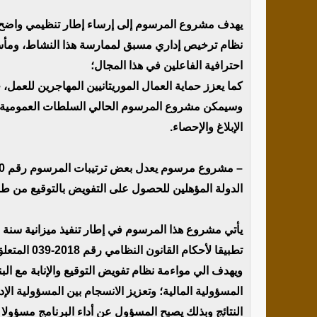
يهدف مشروع المرسوم إلى إرساء إطار تنظيمي واضح 
نظام ترخيص إداري مسبق لممارسة هذا النشاط، ومأ
احترافية الفاعلين في هذا المجال؛
كما يعزز حماية العمال الموريتانيين المهاجرين للعم
وسيمكن مشروع المرسوم الحالي السلطات العمومية م
الإبلاغ والإحصاء.
الدولة المؤهلين للحصول على التفويض بالتوقيع من طر
تطبيقا لأحكام القانون النظامي رقم 2018-039 المتعلق بقوانين المالية ونصوصه التطبيقية
ويهدف الي مواءمة نظام تفويض التوقيع والإنابة مع البن
المسؤولية المالية؛ وتعزيز الانسجام بين المسؤولية الإد
النتائج وبذلك يصبح المسؤول عن أداء البرنامج مسؤولا