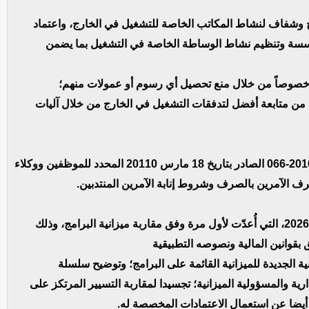
وشفاف لنشاط المكاتب الخاصة للتشغيل في الخارج، واعتماد
سسة وتنظيم نشاط الوساطة الخاصة في التشغيل بما يضمن
ل، خصوصاً من خلال منع تحصيل أي رسوم أو عمولات منهم؛
ن متابعة أفضل لتدفقات التشغيل في الخارج من خلال آليات
– مشروع مرسوم يعدل بعض ترتيبات المرسوم رقم 2010-066 الصادر بتاريخ 18 مارس 20110 المحدد للموظفين ووكلاء
ف الآمرين بالصرف وشروط إنابة الآمرين المنتدبين.
يأتي مشروع هذا المرسوم في إطار تنفيذ ميزانية سنة 2026، التي أُعدّت لأول مرة وفق مقاربة ميزانية البرامج، وذلك
ية الجديدة للميزانية القائمة على البرامج؛ وتوضيح سلسلة
ارية والمسؤولية الميزانية؛ تجسيدا لمقاربة التسيير المرتكز على
 أيضا عن استعمال الاعتمادات المخصصة له.