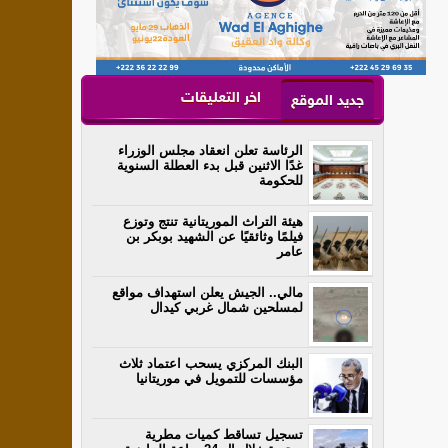
اخر التعليقات
جديد الموقع
الرئاسة تعلن انعقاد مجلس الوزراء
غدًا الاثنين قبل بدء العطلة السنوية
للحكومة
هيئة التراث الموريتانية تنتج وتوزع
فيلمًا وثائقيًا عن الشهيد بوبكر بن
عامر
مالي.. الجيش يعلن استهداف مواقع
لمسلحين شمال غربي كيدال
البنك المركزي يسحب اعتماد ثلاث
مؤسسات للتمويل في موريتانيا
تسجيل تساقط كميات مطرية