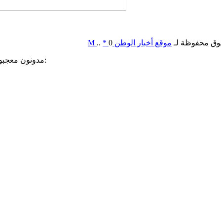
وق محفوظة لـ
موقع أخبار الوطن
0
*
..
M
مدونون معجبون بهذه: