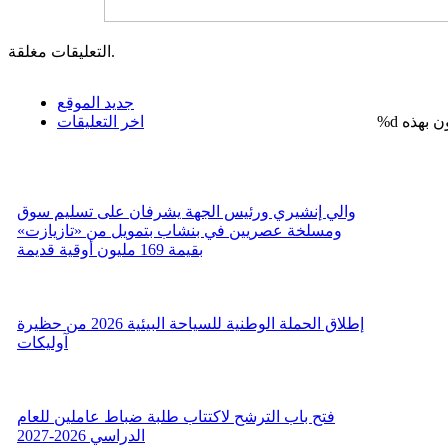
التعليقات مغلقة.
جديد الموقع
%d
اخر التعليقات
والي إنشيري ورئيس الجهة يشرفان على تسليم سوق
ومسلخة عصريين في بنشاب بتمويل من «تازيازت»
بقيمة 169 مليون أوقية قديمة
إطلاق الحملة الوطنية للسياحة البيئية 2026 من حظيرة
آوليكات
فتح باب الترشح لاكتتاب طلبة ضباط عاملين للعام
الدراسي 2026-2027