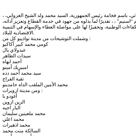
اني، باسم فخامة رئيس الجمهورية، السيد محمد ولد الشيخ الغزواني، ،
اسنيم” ، ، تقديرًا لما بذلوه من جهود في خدمة القطاع وتعزيز أدائه،
كفاءات الوطنية، وتحفيزًا لها على مواصلة العطاء والإسهام في التنمية
الاقتصادية للبلاد.
وشملت التوشيحات من مدينة نواذيبو كل من :
كومي محمد كبير آكاكبو
عبدولاي يال
سيدات الطاهر
أحمد ابهاه
امبيريك أمينو
سيد محمد أحمد دده
تقية الفراج
محمد الأمين الملقب الداه حامدينو
ومن مدينة ازويرات :
أغودو با
الزين ازوين
البار اجيه
محمد ملعينين سليمان
محمد اعلي
محمد اذهيرات
السالكة منت محمد