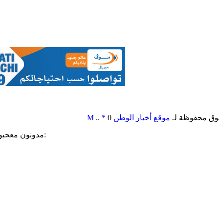
وق محفوظة لـ
موقع أخبار الوطن
0
*
..
M
مدونون معجبون بهذه: