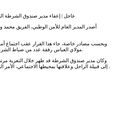
عاجل | إعفاء مدير صندوق الشرطة الو
أصدر المدير العام للأمن الوطني، الفريق محمد و
وبحسب مصادر خاصة، جاء هذا القرار عقب اجتماع أمني 
مولاي العباس رفقة عدد من ضباط الشرطة في مناسبة تعزية للعمدة السابق لبلدية واد الناقة، أحمد ولد مولاي.
وكان مدير صندوق الشرطة قد ظهر خلال التعزية مرتديً
إلى قبيلة الراحل وعلاقتها بمحيطها الاجتماعي، الأمر الذي أثار جدلًا واسعًا وتباينًا في الآراء حول ملابسات المشاركة وطبيعتها .