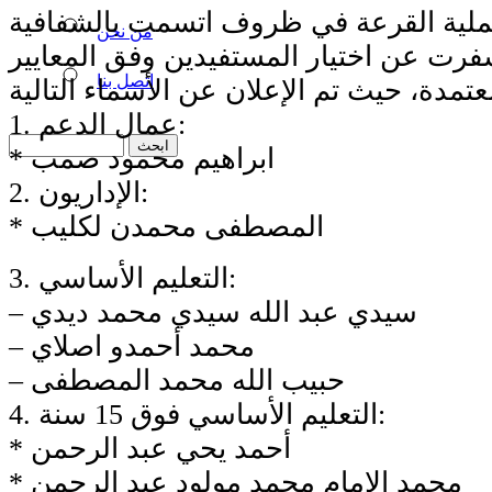
لية القرعة في ظروف اتسمت بالشفافية
من نحن
فرت عن اختيار المستفيدين وفق المعايير
اتصل بنا
1. عمال الدعم:
* ابراهيم محمود صمب
2. الإداريون:
* المصطفى محمدن لكليب
3. التعليم الأساسي:
– سيدي عبد الله سيدي محمد ديدي
– محمد أحمدو اصلاي
– حبيب الله محمد المصطفى
4. التعليم الأساسي فوق 15 سنة:
* أحمد يحي عبد الرحمن
* محمد الامام محمد مولود عبد الرحمن