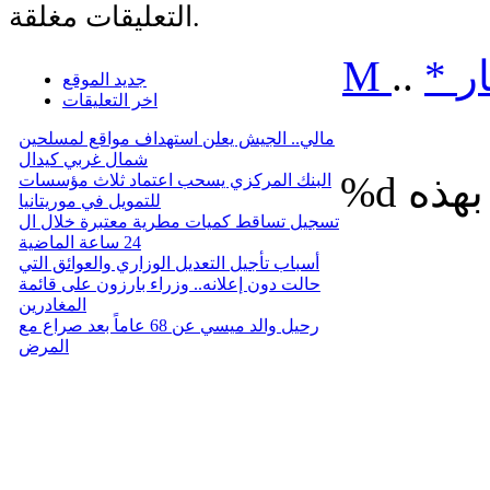
التعليقات مغلقة.
ر
*
..
M
جديد الموقع
اخر التعليقات
مالي.. الجيش يعلن استهداف مواقع لمسلحين
شمال غربي كيدال
%d
البنك المركزي يسحب اعتماد ثلاث مؤسسات
للتمويل في موريتانيا
تسجيل تساقط كميات مطرية معتبرة خلال ال
24 ساعة الماضية
أسباب تأجيل التعديل الوزاري والعوائق التي
حالت دون إعلانه.. وزراء بارزون على قائمة
المغادرين
رحيل والد ميسي عن 68 عاماً بعد صراع مع
المرض