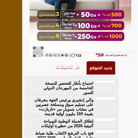
اخر التعليقات
جديد الموقع
اجتماع بأطار للتحضير للنسخة
الخامسة من المهرجان الدولي
للتمور
والي إنشيري ورئيس الجهة يشرفان
على تسليم سوق ومسلخة عصريين
في بنشاب بتمويل من «تازيازت»
بقيمة 169 مليون أوقية قديمة
إطلاق الحملة الوطنية للسياحة
البيئية 2026 من حظيرة آوليكات
فتح باب الترشح لاكتتاب طلبة ضباط
عاملين للعام الدراسي 2026-2027