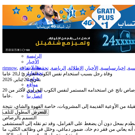
الرئيسة
الأخبار
مقابلات
سية
,
اخبارسياسية
,
الأخبار
,
الإطلالة
,
الرياضة
,
تحقيقات
,
ثقافة
,
rimnow
تحقيقات
وفاة رجل بسبب استخدام نفس الكوب الحراري لـ20 عاما
حوادث
بتاريخ 20 يناير, 2026
مواقع
توفي رجل في الخمسينيات من عمره جراء تسمم بالرصاص ناتج عن استخدامه المستمر لنفس الكوب الحراري لأكثر من 20
من نحن
عاما.
اتصل بنا
لة من الأوعية القديمة إلى المشروبات، خاصة القهوة والشاي، نتيجة
للتعرض المطول للتلف.
التسمم بالرصاص
اصطدم بمحل دون أن يضغط على الفرامل، وقد تم نقله إلى المستشفى
نه يعاني من فقر دم حاد، ضمور دماغي، وخلل في وظائف الكلى، ما
استدعى تحويله إلى قسم أمراض الكلى.