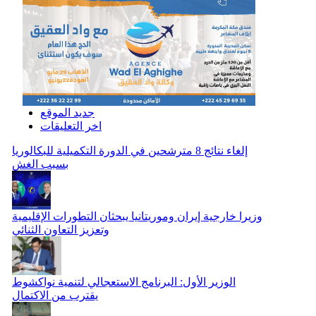
جديد الموقع
اخر التعليقات
إلغاء نتائج 8 مترشحين في الدورة التكميلية للبكالوريا
بسبب الغش
وزيرا خارجية إيران وموريتانيا يبحثان التطورات الإقليمية
وتعزيز التعاون الثنائي
الوزير الأول: البرنامج الاستعجالي لتنمية نواكشوط
يقترب من الاكتمال