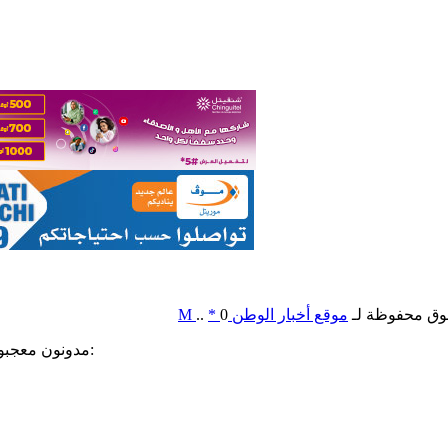
وق محفوظة لـ
موقع أخبار الوطن
0
*
..
M
مدونون معجبون بهذه: