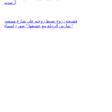
أرصدته
فضيحة : زوج يضبط زوجته على شارع مسعود
تمارس الرذيلة مع عشيقها ” صور+ اسماء “