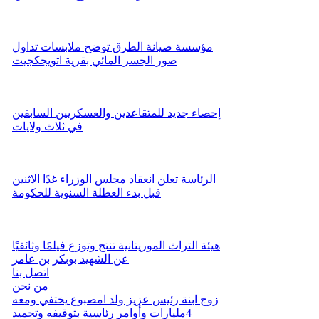
مؤسسة صيانة الطرق توضح ملابسات تداول
صور الجسر المائي بقرية اتويجكجيت
إحصاء جديد للمتقاعدين والعسكريين السابقين
في ثلاث ولايات
الرئاسة تعلن انعقاد مجلس الوزراء غدًا الاثنين
قبل بدء العطلة السنوية للحكومة
هيئة التراث الموريتانية تنتج وتوزع فيلمًا وثائقيًا
عن الشهيد بوبكر بن عامر
اتصل بنا
من نحن
زوج ابنة رئيس عزيز ولد امصبوع يختفي ومعه
4مليارات وأوامر رئاسية بتوقيفه وتجميد