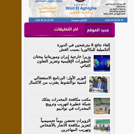
اخر التعليقات
جديد الموقع
إلغاء نتائج 8 مترشحين في الدورة
التكميلية للبكالوريا بسبب الغش
وزيرا خارجية إيران وموريتانيا يبحثان
التطورات الإقليمية وتعزيز التعاون
الثنائي
الوزير الأول: البرنامج الاستعجالي
لتنمية نواكشوط يقترب من الاكتمال
مكتب مكافحة المخدرات يفكك
شبكة خطيرة لتهريب وترويج
المخدرات في نواذيبو
الزويرات تحتضن يوماً تحسيسياً
لتعزيز مكافحة الاتجار بالأشخاص
وتهريب المهاجرين