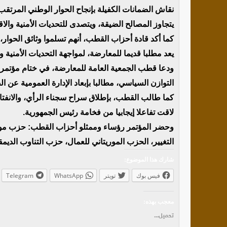
نقاش الضمانات الكفيلة بإنجاح الحوار الوطني المرتقب
يتجاوز المصالح الضيقة، ويتصدى للتحديات الأمنية والاق
كما أكد قادة أحزاب القطب، أنهم تسلموا وثائق الحوار،
يعد مطلبا قديما للمعارضة، لمواجهة التحديات الأمنية وا
ودعا قطب الجمعية العامة للمعارضة، في ختام مؤتمره
التوازن السياسي، مطالبا بإبعاد الإدارة العمومية عن ا
كما طالب القطب، بإطلاق سراح سجناء الرأي، والانفتا
لاقت تفاعلا إيجابيا من فخامة رئيس الجمهورية.
وحضر المؤتمر رؤساء وممثلو أحزاب القطب: حزب موريت
التغيير، الحزب الموريتاني للعمال، حزب التناوب الديم
شارك هذا الموضوع:
فيس بوك
تويتر
WhatsApp
Telegram
معجب بهذه:
تحميل...