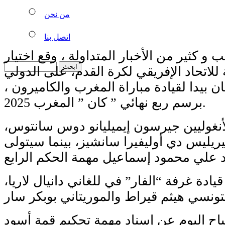
من نحن
اتصل بنا
ب و كثير من الأخبار المتداولة ، وقع اختيار
ة للاتحاد الإفريقي لكرة القدم، على الدولي
ن بيدا لقيادة مباراة المغرب والكاميرون ،
برسم ربع نهائي ” كان ” المغرب 2025.
أنغوليين جيرسون إيميليانو دوس سانتوس،
ميريليس دي أوليفيرا سانشيز، بينما سيتولى
ادة غرفة “الفار” في للغاني دانيال لاريا،
اح اليوم عن إسناد مهمة تحكيم قمة أسود