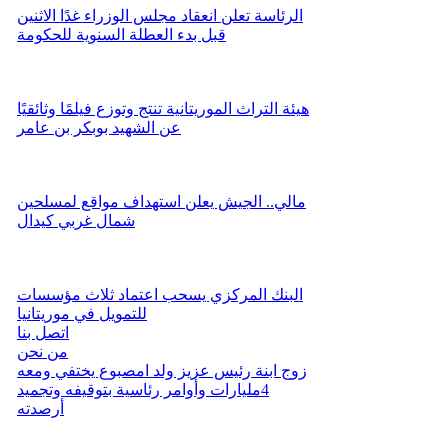
الرئاسة تعلن انعقاد مجلس الوزراء غدًا الاثنين
قبل بدء العطلة السنوية للحكومة
هيئة التراث الموريتانية تنتج وتوزع فيلمًا وثائقيًا
عن الشهيد بوبكر بن عامر
مالي.. الجيش يعلن استهداف مواقع لمسلحين
شمال غربي كيدال
البنك المركزي يسحب اعتماد ثلاث مؤسسات
للتمويل في موريتانيا
اتصل بنا
من نحن
زوج ابنة رئيس عزيز ولد امصبوع يختفي ومعه
4مليارات وأوامر رئاسية بتوقيفه وتجميد
أرصدته