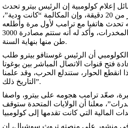
ئل إعلام كولومبية إن الرئيس بيترو تحدث
مع ترامب لأكثر من 20 دقيقة، وإن المكالمة “كانت ودية”،
إنه تحدث هاتفيا مع ترامب لأول مرة وأطلعه
عن جهود مصادرة المخدرات، وأكد له أنه ستتم مصادرة 3000
طن منها بنهاية السنة.
الكولومبي أن الرئيس غوستافو بيترو طلب
دة فتح قنوات الاتصال المباشر بين بوغوتا
ا انقطع الحوار، ستندلع الحرب، وقد علمنا
التاريخ ذلك”.
خيرة، صعّد ترامب هجومه على بيترو، واصفا
خدرات”، معلنا أن الولايات المتحدة ستوقف
في منشور على منصته تروث سوشيال، إن