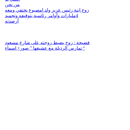
من نحن
زوج ابنة رئيس عزيز ولد امصبوع يختفي ومعه
4مليارات وأوامر رئاسية بتوقيفه وتجميد
أرصدته
فضيحة : زوج يضبط زوجته على شارع مسعود
تمارس الرذيلة مع عشيقها ” صور+ اسماء “