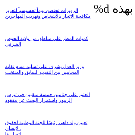
%d
الزويرات تحتضن يوماً تحسيسياً لتعزيز
مكافحة الاتجار بالأشخاص وتهريب المهاجرين
كميات المطر على مناطق من ولاية الحوض
الشرقي
وزير العدل يشرف على تسليم مهام نقابة
المحامين بين النقيب السابق والمنتخب
العثور على جثامين خمسة منقبين في تيرس
الزمور واستمرار البحث عن مفقود
تعيين ولد داهي رئيسًا للجنة الوطنية لحقوق
الإنسان.
اتصل بنا