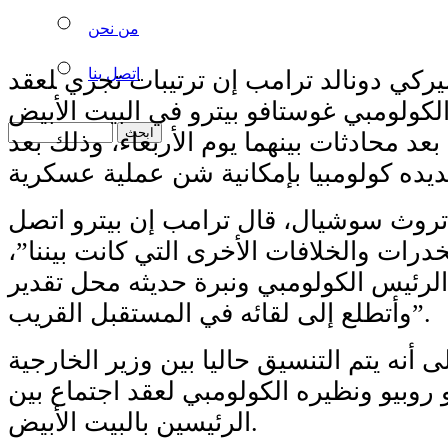
من نحن
اتصل بنا
ركي دونالد ⁠ترامب إن ​ترتيبات تجري ‍لعقد
لكولومبي غوستافو ⁠بيترو في البيت الأبيض
د ​محادثات ‌بينهما يوم الأربعاء، وذلك بعد
وث سوشيال، ‌قال ‌ترامب إن ⁠بيترو اتصل
رات والخلافات ‌الأخرى التي كانت بيننا”،
لرئيس الكولومبي ونبرة حديثه محل تقدير
وأتطلع إلى لقائه في المستقبل القريب”.
 أنه يتم التنسيق حاليا بين وزير الخارجية
 روبيو ونظيره الكولومبي لعقد اجتماع بين
الرئيسين بالبيت الأبيض.