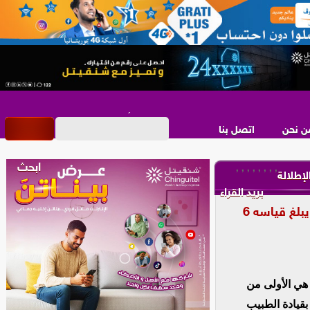
ن نحن
اتصل بنا
,
,
,
,
,
,
,
,
لإطلالة
بريد القراء
لأول مرة .. فريق طبي موريتاني ينجح في استئصال ورم كلوي يبلغ قياسه 6
عملية جراحية نوعية، هي الأولى من
قيادة الطبيب