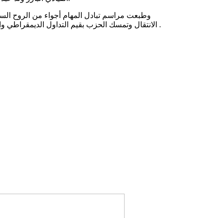
وطبعت مراسم تبادل المهام أجواء من الروح السي
الانتقال وتمسك الحزب بقيم التداول الديمقراطي والمسؤولية التنظيمية، في مشهد يؤكد استقرار الحزب ووحدته الداخلية .