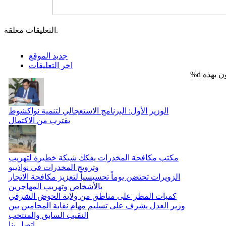
التعليقات مغلقة.
جديد الموقع
اخر التعليقات
%d
الوزير الأول: البرنامج الاستعجالي لتنمية نواكشوط
يقترب من الاكتمال
مكتب مكافحة المخدرات يفكك شبكة خطيرة لتهريب
وترويج المخدرات في نواذيبو
الزويرات تحتضن يوماً تحسيسياً لتعزيز مكافحة الاتجار
بالأشخاص وتهريب المهاجرين
كميات المطر على مناطق من ولاية الحوض الشرقي
وزير العدل يشرف على تسليم مهام نقابة المحامين بين
النقيب السابق والمنتخب
اتصل بنا