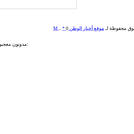
وق محفوظة لـ
موقع أخبار الوطن
0
*
..
M
مدونون معجبون بهذه: