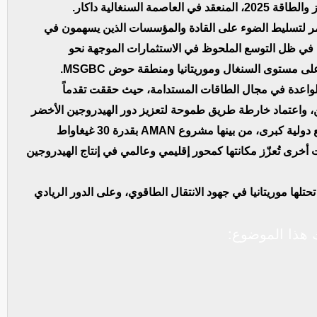
مر لتسليط الضوء على القادة والمؤسسات الذين يسهمون في
 في ظل التوسع الملحوظ في الاستثمارات الموجهة نحو
 مستوى السنغال وموريتانيا ومنطقة حوض MSGBC.
ن الواعدة في مجال الطاقات المستدامة، حيث حققت تقدماً
ين، واعتماد خارطة طريق طموحة لتعزيز دور الهيدروجين الأخضر
في مزيج الطاقة الوطني. كما تشارك البلاد في مشاريع دولية كبرى، من بينها مشروع AMAN بقدرة 30 غيغاواط
فة إلى مبادرات أخرى تُعزّز مكانتها كمحور إقليمي وعالمي في إنتاج الهيدروجين
ت تحتلها موريتانيا في جهود الانتقال الطاقوي، وعلى الدور الريادي
هذا الموضوع: