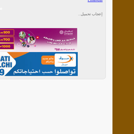
LinkedIn
م
إعجاب
تحميل...
ا