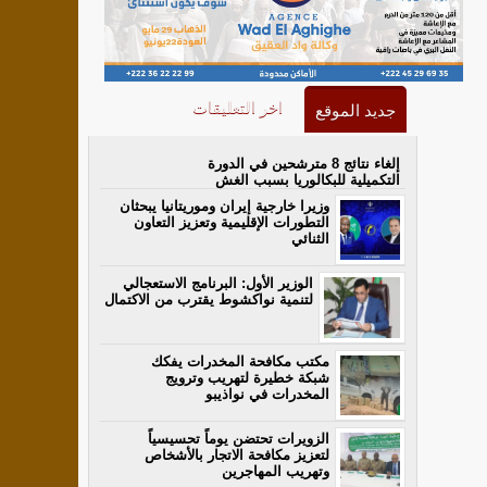
اخر التعليقات
جديد الموقع
إلغاء نتائج 8 مترشحين في الدورة
التكميلية للبكالوريا بسبب الغش
وزيرا خارجية إيران وموريتانيا يبحثان
التطورات الإقليمية وتعزيز التعاون
الثنائي
الوزير الأول: البرنامج الاستعجالي
لتنمية نواكشوط يقترب من الاكتمال
مكتب مكافحة المخدرات يفكك
شبكة خطيرة لتهريب وترويج
المخدرات في نواذيبو
الزويرات تحتضن يوماً تحسيسياً
لتعزيز مكافحة الاتجار بالأشخاص
وتهريب المهاجرين