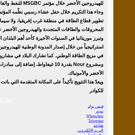
للهيدروجين الأخضر خلال مؤتمر MSGBC للنفط والغاز والطاقة 2025، المنعقد في العاصمة السنغالية داكار.
وجاء هذا التكريم خلال حفل عشاء رسمي نظّمه المؤت
تطوير قطاع الطاقة في منطقة غرب إفريقيا، ولا سيما
المحروقات والطاقات المتجددة والهيدروجين الأخضر على
وتبرز موريتانيا في السنوات الأخيرة كأحد أهم البلدا
استراتيجياً من خلال إصدار المدونة الوطنية للهيدروج
ومشروع Nour بقدرة 10 غيغاواط، إضا
الأخضر والأمونياك.
ويعدّ هذا التتويج تأكيداً على المكانة المتقدمة التي بات
للكوادر
شارك 
فيس بوك
تويتر
WhatsApp
Telegram
طباعة
البريد الإلكتروني