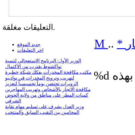
التعليقات مغلقة.
M
..
*
ر
جديد الموقع
اخر التعليقات
الوزير الأول: البرنامج الاستعجالي لتنمية
نواكشوط يقترب من الاكتمال
%d
مكتب مكافحة المخدرات يفكك شبكة خطيرة
لتهريب وترويج المخدرات في نواذيبو
الزويرات تحتضن يوماً تحسيسياً لتعزيز
مكافحة الاتجار بالأشخاص وتهريب المهاجرين
كميات المطر على مناطق من ولاية الحوض
الشرقي
وزير العدل يشرف على تسليم مهام نقابة
المحامين بين النقيب السابق والمنتخب