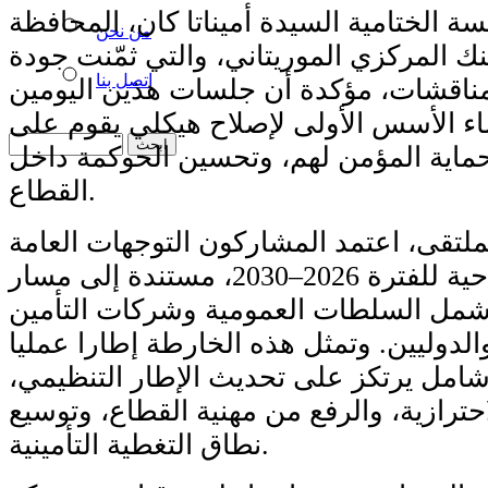
ة الختامية السيدة أميناتا كان، المحافظة
من نحن
ك المركزي الموريتاني، والتي ثمّنت جودة
اتصل بنا
ناقشات، مؤكدة أن جلسات هذين اليومين
 الأسس الأولى لإصلاح هيكلي يقوم على
حماية المؤمن لهم، وتحسين الحوكمة داخل
القطاع.
ملتقى، اعتمد المشاركون التوجهات العامة
لخارطة طريق إصلاحية للفترة 2026–2030، مستندة إلى مسار
مل السلطات العمومية وشركات التأمين
الدوليين. وتمثل هذه الخارطة إطارا عمليا
 شامل يرتكز على تحديث الإطار التنظيمي
احترازية، والرفع من مهنية القطاع، وتوسيع
نطاق التغطية التأمينية.