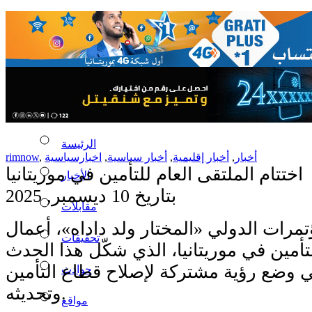
الرئيسة
rimnow
,
اخبارسياسية
,
أخبار سياسية
,
أخبار إقليمية
,
أخبار
اختتام الملتقى العام للتأمين في موريتانيا
الأخبار
بتاريخ 10 ديسمبر, 2025
مقابلات
ؤتمرات الدولي «المختار ولد داداه»، أعمال
تحقيقات
لتأمين في موريتانيا، الذي شكّل هذا الحدث
وضع رؤية مشتركة لإصلاح قطاع التأمين
حوادث
وتحديثه.
مواقع