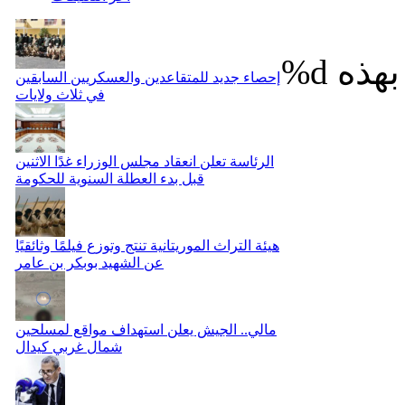
%d
إحصاء جديد للمتقاعدين والعسكريين السابقين
في ثلاث ولايات
الرئاسة تعلن انعقاد مجلس الوزراء غدًا الاثنين
قبل بدء العطلة السنوية للحكومة
هيئة التراث الموريتانية تنتج وتوزع فيلمًا وثائقيًا
عن الشهيد بوبكر بن عامر
مالي.. الجيش يعلن استهداف مواقع لمسلحين
شمال غربي كيدال