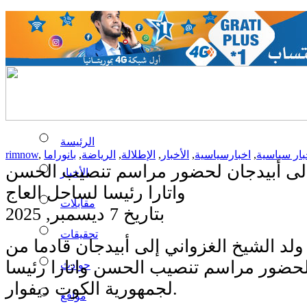
الرئيسة
بار سياسية
,
اخبارسياسية
,
الأخبار
,
الإطلالة
,
الرياضة
,
بانوراما
,
rimnow
إلى أبيدجان لحضور مراسم تنصيب الحسن
الأخبار
واتارا رئيسا لساحل العاج
مقابلات
بتاريخ 7 ديسمبر, 2025
تحقيقات
لد الشيخ الغزواني إلى أبيدجان قادما من
لحضور مراسم تنصيب الحسن واتارا رئيسا
حوادث
لجمهورية الكوت ديفوار.
مواقع