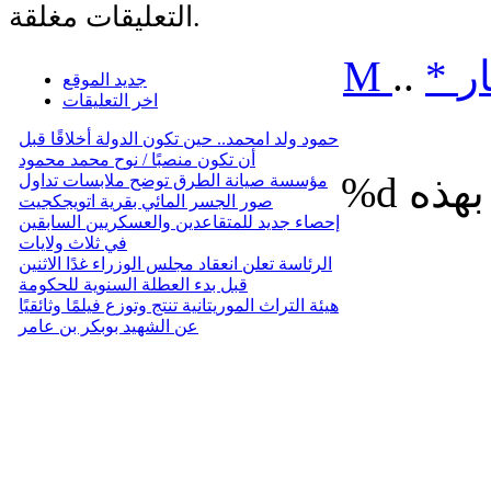
التعليقات مغلقة.
ر
*
..
M
جديد الموقع
اخر التعليقات
حمود ولد امحمد.. حين تكون الدولة أخلاقًا قبل
أن تكون منصبًا / نوح محمد محمود
%d
مؤسسة صيانة الطرق توضح ملابسات تداول
صور الجسر المائي بقرية اتويجكجيت
إحصاء جديد للمتقاعدين والعسكريين السابقين
في ثلاث ولايات
الرئاسة تعلن انعقاد مجلس الوزراء غدًا الاثنين
قبل بدء العطلة السنوية للحكومة
هيئة التراث الموريتانية تنتج وتوزع فيلمًا وثائقيًا
عن الشهيد بوبكر بن عامر