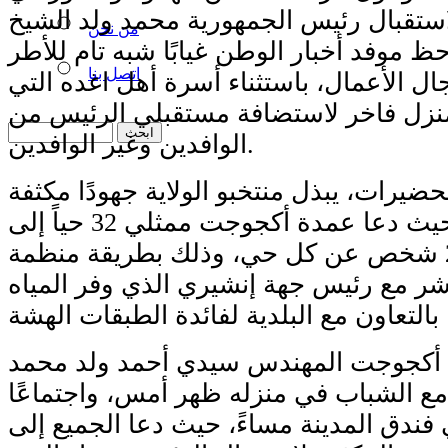
ستقبال رئيس الجمهورية محمد ولد الشيخ
من نحن
ظ موفد أخبار الوطن غيابًا شبه تام للأطر
اتصل بنا
ل الأعمال، باستثناء أسرة أهل اغده التي
نزل فاخر لاستضافة مستقبلي الرئيس من
الوافدين وغير الوافدين.
ضيرات، يبذل منتخبو الولاية جهودًا مكثفة
لحشد الساكنة، حيث دعا عمدة أكجوجت ممثلي 32 حياً إلى
الحضور بواقع 200 شخص عن كل حي، وذلك بطريقة منظمة
اشر مع رئيس جهة إنشيري الذي وفر المياه
 أكجوجت المهندس سيدي أحمد ولد محمد
مع الشباب في منزله ظهر أمس، واجتماعًا
 فندق المدينة مساءً، حيث دعا الجميع إلى