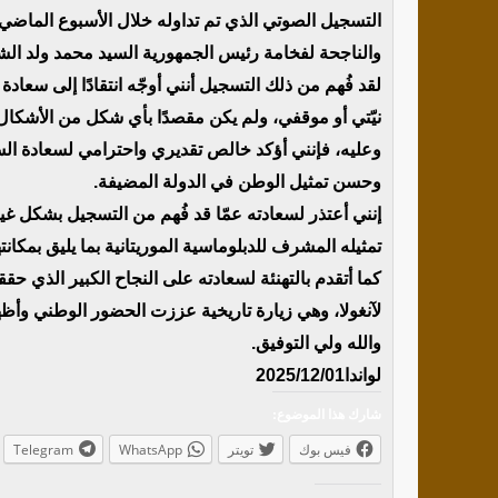
التسجيل الصوتي الذي تم تداوله خلال الأسبوع الماضي،
والناجحة لفخامة رئيس الجمهورية السيد محمد ولد الشيخ
لقد فُهم من ذلك التسجيل أنني أوجّه انتقادًا إلى سعادة
نيّتي أو موقفي، ولم يكن مقصدًا بأي شكل من الأشكال
وعليه، فإنني أؤكد خالص تقديري واحترامي لسعادة السفي
وحسن تمثيل الوطن في الدولة المضيفة.
إنني أعتذر لسعادته عمّا قد فُهم من التسجيل بشكل غي
تمثيله المشرف للدبلوماسية الموريتانية بما يليق بمكانت
كما أتقدم بالتهنئة لسعادته على النجاح الكبير الذي ح
لآنغولا، وهي زيارة تاريخية عززت الحضور الوطني وأظهر
والله ولي التوفيق.
لواندا2025/12/01
شارك هذا الموضوع:
فيس بوك
تويتر
WhatsApp
Telegram