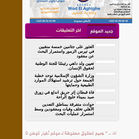
اخر التعليقات
جديد الموقع
العثور على جثامين خمسة منقبين
في تيرس الزمور واستمرار البحث
عن مفقود
تعيين ولد داهي رئيسًا للجنة الوطنية
لحقوق الإنسان.
وزارة الشؤون الإسلامية توحد خطبة
الجمعة حول ترشيد استهلاك الموارد
الطبيعية وحمايتها
فاة قبطان إثر حريق اندلع في زورق
صيد بميناء خليج الراحة
حوادث متفرقة بمناطق التعدين
الأهلي تخلف وفيات ومفقودين وسط
استمرار عمليات البحث
M
..
*
جميع الحقوق محفوظة لـ
موقع أخبار الوطن
0