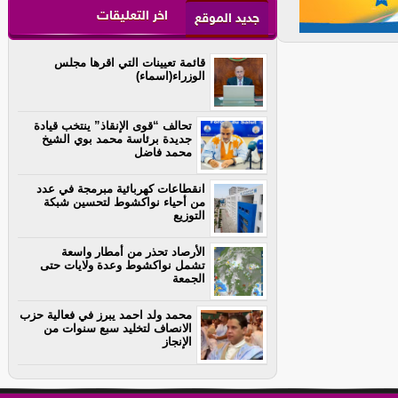
اخر التعليقات
جديد الموقع
قائمة تعيينات التي اقرها مجلس
الوزراء(اسماء)
تحالف “قوى الإنقاذ” ينتخب قيادة
جديدة برئاسة محمد بوي الشيخ
محمد فاضل
انقطاعات كهربائية مبرمجة في عدد
من أحياء نواكشوط لتحسين شبكة
التوزيع
الأرصاد تحذر من أمطار واسعة
تشمل نواكشوط وعدة ولايات حتى
الجمعة
محمد ولد احمد يبرز في فعالية حزب
الانصاف لتخليد سبع سنوات من
الإنجاز