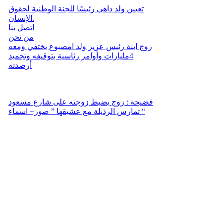
تعيين ولد داهي رئيسًا للجنة الوطنية لحقوق
الإنسان.
اتصل بنا
من نحن
زوج ابنة رئيس عزيز ولد امصبوع يختفي ومعه
4مليارات وأوامر رئاسية بتوقيفه وتجميد
أرصدته
فضيحة : زوج يضبط زوجته على شارع مسعود
تمارس الرذيلة مع عشيقها ” صور+ اسماء “